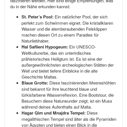
faszinieren werden. Hier sind einige Empfehlungen, was
du in der Nähe erkunden kannst:
St. Peter’s Pool:
Ein natürlicher Pool, der sich
perfekt zum Schwimmen eignet. Die kristallklaren
Wasser und die atemberaubenden Felsklippen
machen diesen Ort zu einem Paradies für
Naturliebhaber.
Ħal Saflieni Hypogeum:
Ein UNESCO-
Weltkulturerbe, das ein unterirdisches
prähistorisches Heiligtum ist. Es ist eine der
außergewöhnlichsten archeologischen Stätten der
Welt und bietet tiefere Einblicke in die alte
Geschichte Maltas.
Blaue Grotte:
Diese faszinierenden Meereshöhlen
sind bekannt für ihre leuchtend blaue und
türkisfarbene Wasserreflexion. Eine Bootstour, die
Besuchern diese Naturwunder zeigt, ist ein Muss
während deines Aufenthalts auf Malta.
Hagar Qim und Mnajdra Tempel:
Diese
megalithischen Tempel sind älter als die Pyramiden
von Ägypten und bieten einen Blick in die