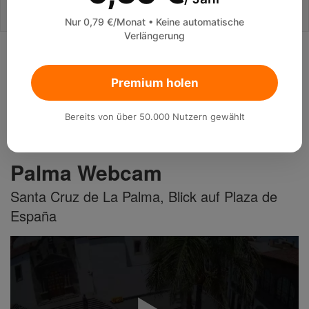
Nur 0,79 €/Monat • Keine automatische
Verlängerung
Webcams
Premium holen
Spanien
Kanarische Inseln
Santa Cruz de Tenerife
Bereits von über 50.000 Nutzern gewählt
Santa Cruz de La Palma - La
Palma Webcam
Santa Cruz de La Palma, Blick auf Plaza de
España