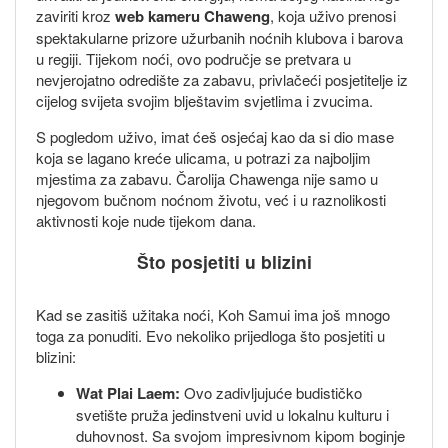
zaviriti kroz
web kameru Chaweng
, koja uživo prenosi
spektakularne prizore užurbanih noćnih klubova i barova
u regiji. Tijekom noći, ovo područje se pretvara u
nevjerojatno odredište za zabavu, privlačeći posjetitelje iz
cijelog svijeta svojim blještavim svjetlima i zvucima.
S pogledom uživo, imat ćeš osjećaj kao da si dio mase
koja se lagano kreće ulicama, u potrazi za najboljim
mjestima za zabavu. Čarolija Chawenga nije samo u
njegovom bučnom noćnom životu, već i u raznolikosti
aktivnosti koje nude tijekom dana.
Što posjetiti u blizini
Kad se zasitiš užitaka noći, Koh Samui ima još mnogo
toga za ponuditi. Evo nekoliko prijedloga što posjetiti u
blizini:
Wat Plai Laem:
Ovo zadivljujuće budističko
svetište pruža jedinstveni uvid u lokalnu kulturu i
duhovnost. Sa svojom impresivnom kipom boginje