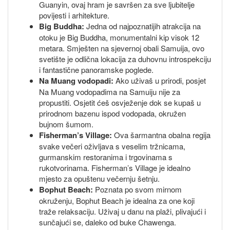
Guanyin, ovaj hram je savršen za sve ljubitelje
povijesti i arhitekture.
Big Buddha:
Jedna od najpoznatijih atrakcija na
otoku je Big Buddha, monumentalni kip visok 12
metara. Smješten na sjevernoj obali Samuija, ovo
svetište je odlična lokacija za duhovnu introspekciju
i fantastične panoramske poglede.
Na Muang vodopadi:
Ako uživaš u prirodi, posjet
Na Muang vodopadima na Samuiju nije za
propustiti. Osjetit ćeš osvježenje dok se kupaš u
prirodnom bazenu ispod vodopada, okružen
bujnom šumom.
Fisherman’s Village:
Ova šarmantna obalna regija
svake večeri oživljava s veselim tržnicama,
gurmanskim restoranima i trgovinama s
rukotvorinama. Fisherman’s Village je idealno
mjesto za opuštenu večernju šetnju.
Bophut Beach:
Poznata po svom mirnom
okruženju, Bophut Beach je idealna za one koji
traže relaksaciju. Uživaj u danu na plaži, plivajući i
sunčajući se, daleko od buke Chawenga.