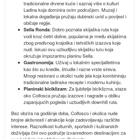
tradicionalne drvene kuće i saznaj više o kulturi
Ladina koja dominira ovim područjem. Muzeji i
lokalna događanja pružaju dubinski uvid u povijest i
običaje regije.
Sella Ronda
: Dobro poznata skijaška ruta koja
vodi kroz četiri doline, popularna je među skijašima
zbog predivnog krajolika i tehničkih izazova koje
nudi. Iskusi ovu uzbudljivu skijašku turu koja
okružuje impozantnu planinu Sella.
Gastronomija
: Uživaj u lokalnim specijalitetima
kao što su knedle, štrudle i razne vrste sireva.
Mnogi restorani u okolici nude jela koja kombiniraju
tradicionalne ladinske recepte i modernu kuhinju.
Planinski biciklizam
: Za ljubitelje biciklizma, staze
oko Colfosca pružaju izazove i nagrade u obliku
zapanjujućih pogleda i uzbudljivih downhill ruta.
Bez obzira na godišnje doba, Colfosco i okolica nude
brojne aktivnosti i atrakcije koje zadovoljavaju različite
interese. Raznolikost kulturnih, sportskih i kulinarskih
doživljaja čini ovo područje izvanrednom destinacijom za