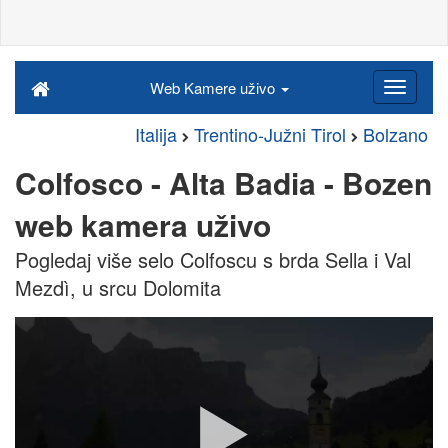
Web Kamere uživo
Italija
Trentino-Južni Tirol
Bolzano
Colfosco - Alta Badia - Bozen
web kamera uživo
Pogledaj više selo Colfoscu s brda Sella i Val
Mezdì, u srcu Dolomita