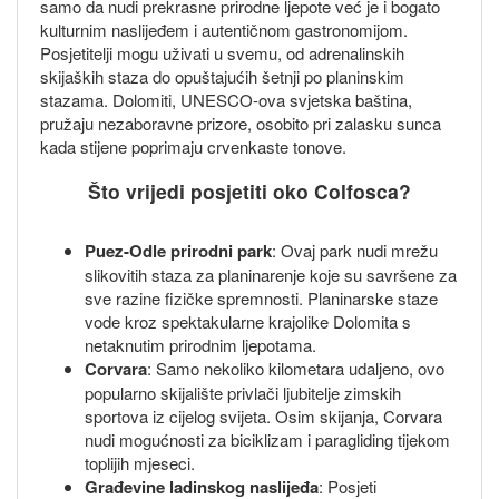
samo da nudi prekrasne prirodne ljepote već je i bogato
kulturnim naslijeđem i autentičnom gastronomijom.
Posjetitelji mogu uživati u svemu, od adrenalinskih
skijaških staza do opuštajućih šetnji po planinskim
stazama. Dolomiti, UNESCO-ova svjetska baština,
pružaju nezaboravne prizore, osobito pri zalasku sunca
kada stijene poprimaju crvenkaste tonove.
Što vrijedi posjetiti oko Colfosca?
Puez-Odle prirodni park
: Ovaj park nudi mrežu
slikovitih staza za planinarenje koje su savršene za
sve razine fizičke spremnosti. Planinarske staze
vode kroz spektakularne krajolike Dolomita s
netaknutim prirodnim ljepotama.
Corvara
: Samo nekoliko kilometara udaljeno, ovo
popularno skijalište privlači ljubitelje zimskih
sportova iz cijelog svijeta. Osim skijanja, Corvara
nudi mogućnosti za biciklizam i paragliding tijekom
toplijih mjeseci.
Građevine ladinskog naslijeđa
: Posjeti