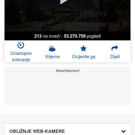
213
na mreži
-
53.270.759
pogledi
Uzastopno
Vrijeme
Ocijenite ga
Dijeli
snimanje
Advertisement
OBLIŽNJE WEB-KAMERE