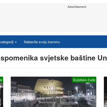
Advertisement
ategoriji
Nabavite svoju kameru
i spomenika svjetske baštine 
đe
Svjetsko čudo