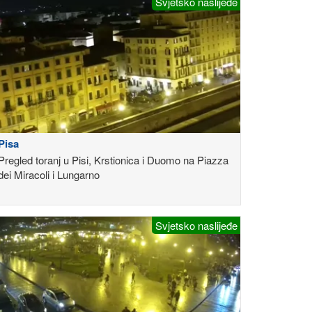
Svjetsko naslijeđe
Pisa
Pregled toranj u Pisi, Krstionica i Duomo na Piazza
dei Miracoli i Lungarno
Svjetsko naslijeđe