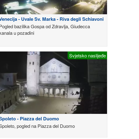
Venecija - Uvale Sv. Marka - Riva degli Schiavoni
Pogled bazilika Gospa od Zdravlja, Giudecca
kanala u pozadini
Svjetsko naslijeđe
Spoleto - Piazza del Duomo
Spoleto, pogled na Piazza del Duomo