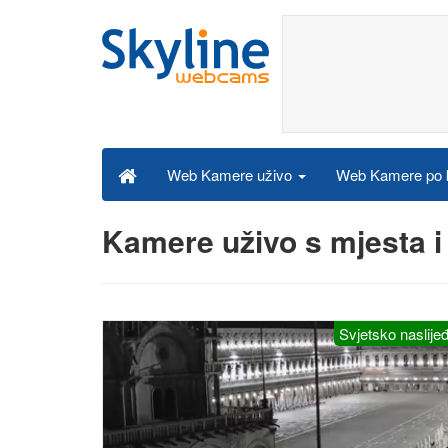
Web Kamere po k
Web Kamere uživo
Kamere uživo s mjesta 
Svjetsko naslije