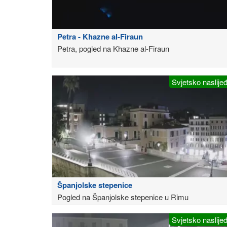
Petra - Khazne al-Firaun
Petra, pogled na Khazne al-Firaun
Svjetsko naslije
Španjolske stepenice
Pogled na Španjolske stepenice u Rimu
Svjetsko naslije