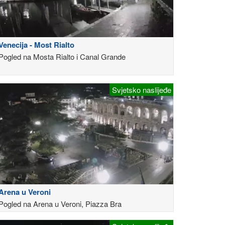
Venecija - Most Rialto
Pogled na Mosta Rialto i Canal Grande
Svjetsko naslijeđe
Arena u Veroni
Pogled na Arena u Veroni, Piazza Bra