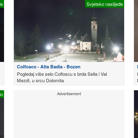
đe
Svjetsko naslijeđe
Colfosco - Alta Badia - Bozen
Pogledaj više selo Colfoscu s brda Sella i Val
Mezdì, u srcu Dolomita
do
Advertisement