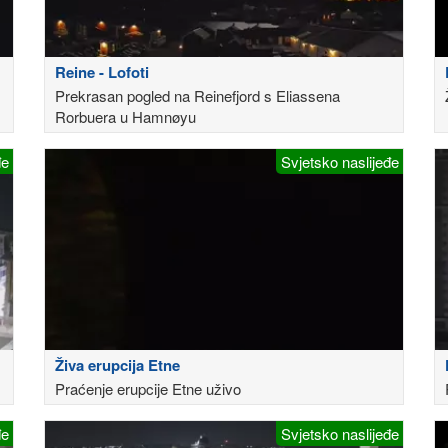
Reine - Lofoti
Prekrasan pogled na Reinefjord s Eliassena
Rorbuera u Hamnøyu
đe
Svjetsko naslijeđe
Živa erupcija Etne
Praćenje erupcije Etne uživo
đe
Svjetsko naslijeđe