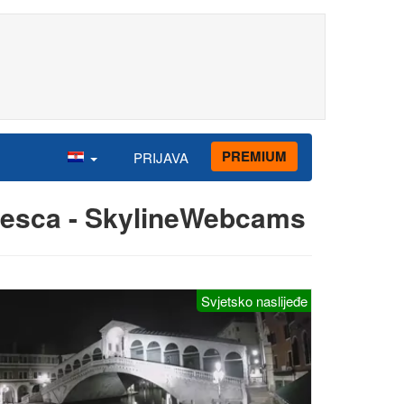
PREMIUM
PRIJAVA
Unesca - SkylineWebcams
Svjetsko naslijeđe