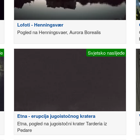
Lofoti - Henningsvær
Pogled na Henningsvaer, Aurora Borealis
đe
Svjetsko naslijeđe
Etna - erupcija jugoistočnog kratera
Etna, pogled na jugoistočni krater Tarderia iz
Pedare