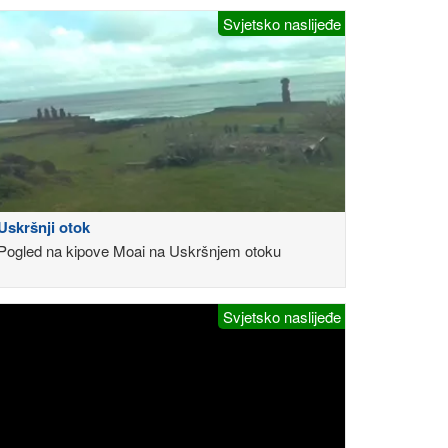
Svjetsko naslijeđe
Uskršnji otok
Pogled na kipove Moai na Uskršnjem otoku
Svjetsko naslijeđe