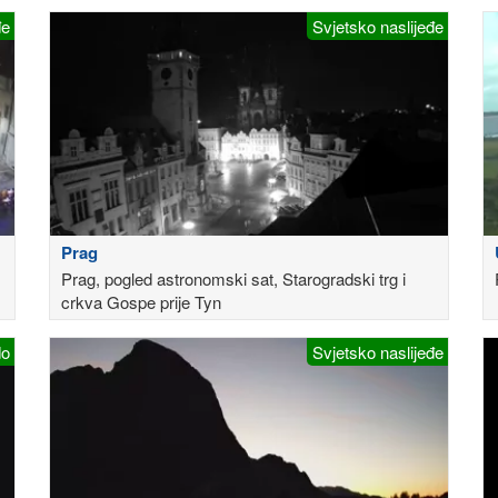
đe
Svjetsko naslijeđe
Prag
Prag, pogled astronomski sat, Starogradski trg i
crkva Gospe prije Tyn
do
Svjetsko naslijeđe