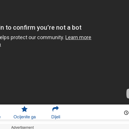
e
Ocijenite ga
Dijeli
Advertisement