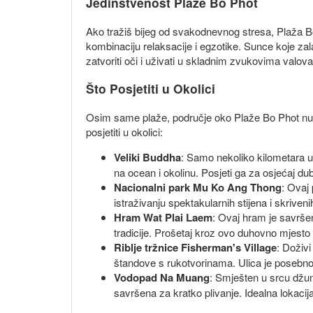
Jedinstvenost Plaže Bo Phot
Ako tražiš bijeg od svakodnevnog stresa, Plaža Bo
kombinaciju relaksacije i egzotike. Sunce koje za
zatvoriti oči i uživati ​​u skladnim zvukovima valova
Što Posjetiti u Okolici
Osim same plaže, područje oko Plaže Bo Phot nudi 
posjetiti u okolici:
Veliki Buddha
: Samo nekoliko kilometara ud
na ocean i okolinu. Posjeti ga za osjećaj d
Nacionalni park Mu Ko Ang Thong
: Ovaj 
istraživanju spektakularnih stijena i skrive
Hram Wat Plai Laem
: Ovaj hram je savršen
tradicije. Prošetaj kroz ovo duhovno mjesto 
Riblje tržnice Fisherman's Village
: Doživ
štandove s rukotvorinama. Ulica je posebno 
Vodopad Na Muang
: Smješten u srcu džun
savršena za kratko plivanje. Idealna lokacija 