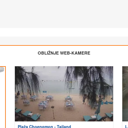
OBLIŽNJE WEB-KAMERE
Plaža Choengmon - Tajland
L