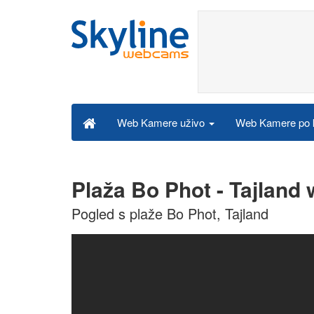
Web Kamere po k
Web Kamere uživo
Plaža Bo Phot - Tajland
Pogled s plaže Bo Phot, Tajland