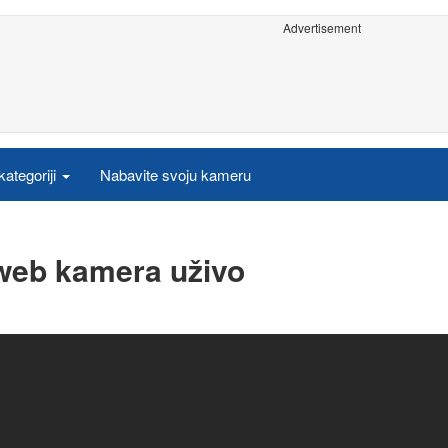
Advertisement
ategoriji
Nabavite svoju kameru
 web kamera uživo