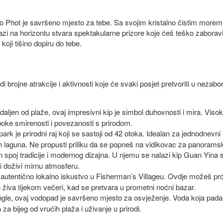
 Phot je savršeno mjesto za tebe. Sa svojim kristalno čistim morem 
lazi na horizontu stvara spektakularne prizore koje ćeš teško zaborav
 koji tišino dopiru do tebe.
brojne atrakcije i aktivnosti koje će svaki posjet pretvoriti u nezab
aljen od plaže, ovaj impresivni kip je simbol duhovnosti i mira. Viso
uboke smirenosti i povezanosti s prirodom.
park je prirodni raj koji se sastoji od 42 otoka. Idealan za jednodnevni 
nih laguna. Ne propusti priliku da se popneš na vidikovac za panoramski
 spoj tradicije i modernog dizajna. U njemu se nalazi kip Guan Yina 
i doživi mirnu atmosferu.
i autentično lokalno iskustvo u Fisherman’s Villageu. Ovdje možeš pro
živa tijekom večeri, kad se pretvara u prometni noćni bazar.
gle, ovaj vodopad je savršeno mjesto za osvježenje. Voda koja pada 
za bijeg od vrućih plaža i uživanje u prirodi.