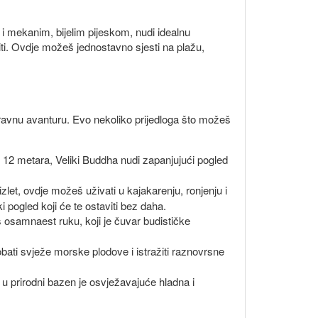
i mekanim, bijelim pijeskom, nudi idealnu
iti. Ovdje možeš jednostavno sjesti na plažu,
oravnu avanturu. Evo nekoliko prijedloga što možeš
k 12 metara, Veliki Buddha nudi zapanjujući pogled
izlet, ovdje možeš uživati u kajakarenju, ronjenju i
 pogled koji će te ostaviti bez daha.
s osamnaest ruku, koji je čuvar budističke
bati svježe morske plodove i istražiti raznovrsne
u prirodni bazen je osvježavajuće hladna i