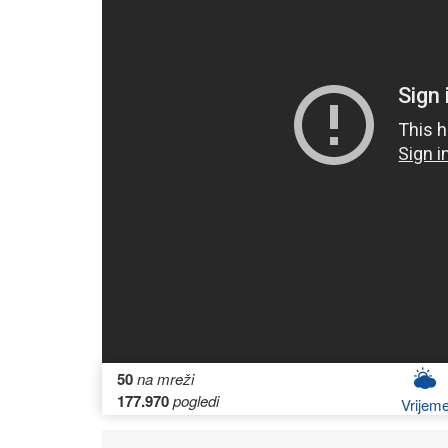
50
na mreži
177.970
pogledi
Vrijem