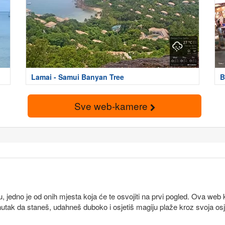
Lamai - Samui Banyan Tree
B
Sve web-kamere
jedno je od onih mjesta koja će te osvojiti na prvi pogled. Ova web k
enutak da staneš, udahneš duboko i osjetiš magiju plaže kroz svoja osje