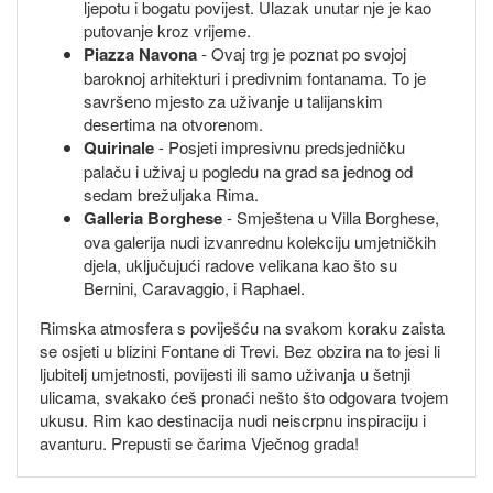
ljepotu i bogatu povijest. Ulazak unutar nje je kao
putovanje kroz vrijeme.
Piazza Navona
- Ovaj trg je poznat po svojoj
baroknoj arhitekturi i predivnim fontanama. To je
savršeno mjesto za uživanje u talijanskim
desertima na otvorenom.
Quirinale
- Posjeti impresivnu predsjedničku
palaču i uživaj u pogledu na grad sa jednog od
sedam brežuljaka Rima.
Galleria Borghese
- Smještena u Villa Borghese,
ova galerija nudi izvanrednu kolekciju umjetničkih
djela, uključujući radove velikana kao što su
Bernini, Caravaggio, i Raphael.
Rimska atmosfera s poviješću na svakom koraku zaista
se osjeti u blizini Fontane di Trevi. Bez obzira na to jesi li
ljubitelj umjetnosti, povijesti ili samo uživanja u šetnji
ulicama, svakako ćeš pronaći nešto što odgovara tvojem
ukusu. Rim kao destinacija nudi neiscrpnu inspiraciju i
avanturu. Prepusti se čarima Vječnog grada!