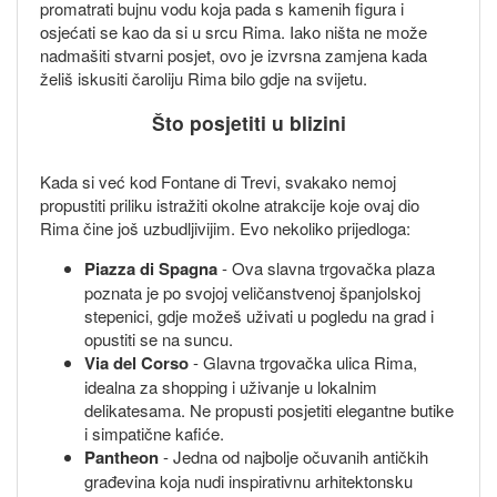
promatrati bujnu vodu koja pada s kamenih figura i
osjećati se kao da si u srcu Rima. Iako ništa ne može
nadmašiti stvarni posjet, ovo je izvrsna zamjena kada
želiš iskusiti čaroliju Rima bilo gdje na svijetu.
Što posjetiti u blizini
Kada si već kod Fontane di Trevi, svakako nemoj
propustiti priliku istražiti okolne atrakcije koje ovaj dio
Rima čine još uzbudljivijim. Evo nekoliko prijedloga:
Piazza di Spagna
- Ova slavna trgovačka plaza
poznata je po svojoj veličanstvenoj španjolskoj
stepenici, gdje možeš uživati u pogledu na grad i
opustiti se na suncu.
Via del Corso
- Glavna trgovačka ulica Rima,
idealna za shopping i uživanje u lokalnim
delikatesama. Ne propusti posjetiti elegantne butike
i simpatične kafiće.
Pantheon
- Jedna od najbolje očuvanih antičkih
građevina koja nudi inspirativnu arhitektonsku