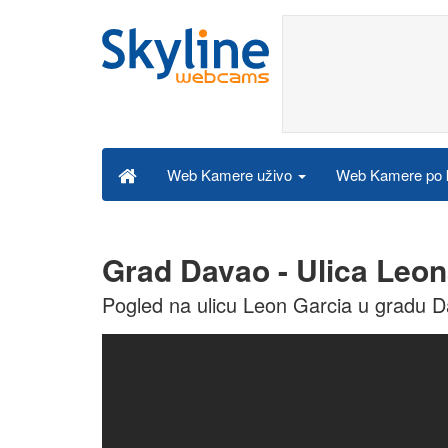
Web Kamere po k
Web Kamere uživo
Grad Davao - Ulica Leon
Pogled na ulicu Leon Garcia u gradu D