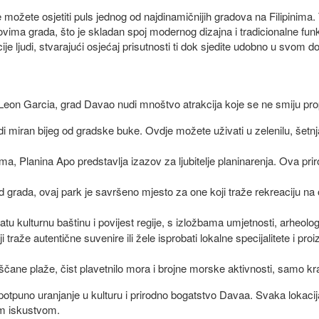
možete osjetiti puls jednog od najdinamičnijih gradova na Filipinima.
lovima grada, što je skladan spoj modernog dizajna i tradicionalne fu
e ljudi, stvarajući osjećaj prisutnosti ti dok sjedite udobno u svom 
ice Leon Garcia, grad Davao nudi mnoštvo atrakcija koje se ne smiju pro
di miran bijeg od gradske buke. Ovdje možete uživati u zelenilu, šetn
nima, Planina Apo predstavlja izazov za ljubitelje planinarenja. Ova pri
 grada, ovaj park je savršeno mjesto za one koji traže rekreaciju na
u kulturnu baštinu i povijest regije, s izložbama umjetnosti, arheologij
i traže autentične suvenire ili žele isprobati lokalne specijalitete i 
pješčane plaže, čist plavetnilo mora i brojne morske aktivnosti, samo 
otpuno uranjanje u kulturu i prirodno bogatstvo Davaa. Svaka lokacij
im iskustvom.