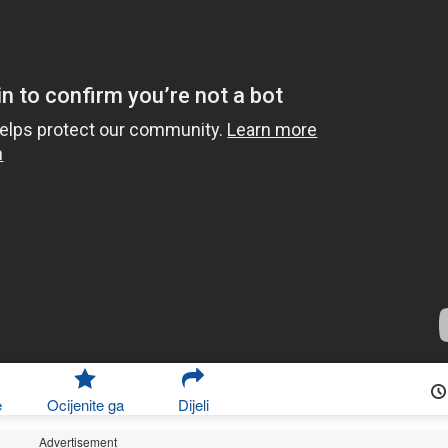
e
Ocijenite ga
Dijeli
Advertisement