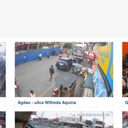
Agdao - ulica Wilfreda Aquina
G