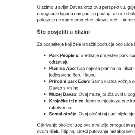
Ulazimo u svijet Davaa kroz ovu perspektivu, gdje 
omogućuje laganu navigaciju i pristup raznim dije
pokazuje ne samo prometne tokove, već i interakcij
Što posjetiti u blizini
Za posjetitelje koji žele istražiti područje oko ul
Park People's
: Središnje smješten park nu
održavaju.
Planina Apo
: Kao najviša planina na Filipi
jedinstvenu floru i faunu.
Prirodni park Eden
: Samo kratka vožnja od
Davao s visine.
Muzej Davao
: Ovaj muzej pruža uvid u bogat
Krojačke tržnice
: Idealno mjesto za one koj
rukotvorina.
Samal otočje
: Ovaj otočni raj nudi bijele 
Otkrivanje okolice kroz ove atrakcije omogućava p
ovom dijelu Filipina, čineći putovanje nezaboravn