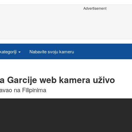
Advertisement
ategoriji
Nabavite svoju kameru
a Garcije web kamera uživo
avao na Filipinima