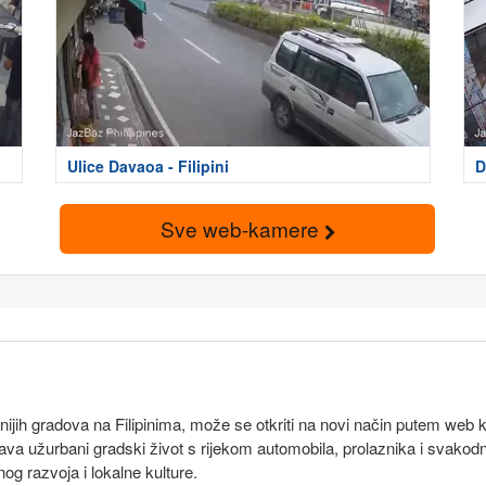
Ulice Davaoa - Filipini
D
Sve web-kamere
snijih gradova na Filipinima, može se otkriti na novi način putem we
ava užurbani gradski život s rijekom automobila, prolaznika i svakod
g razvoja i lokalne kulture.