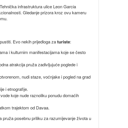
 Tehnička infrastruktura ulice Leon Garcia
nkcionalnosti. Gledanje prizora kroz ovu kameru
domu.
pustiti. Evo nekih prijedloga za
turiste
:
jama i kulturnim manifestacijama koje se često
rodna atrakcija pruža zadivljujuće poglede i
 otvorenom, nudi staze, voćnjake i pogled na grad
e i etnografije.
proizvode koje nude raznoliku ponudu domaćih
kratkom trajektom od Davaa.
a pruža posebnu priliku za razumijevanje života u