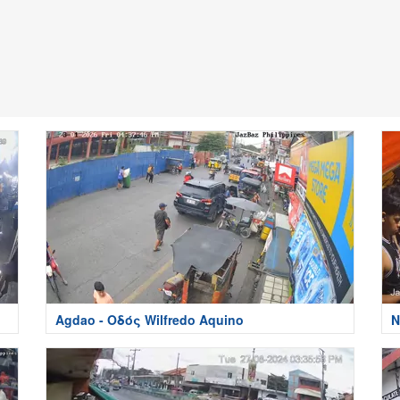
Agdao - Οδός Wilfredo Aquino
Ν