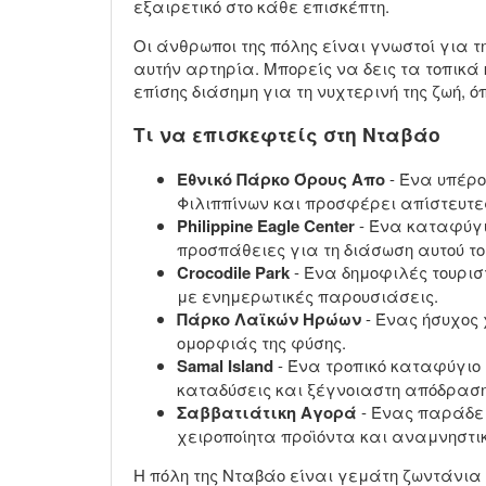
εξαιρετικό στο κάθε επισκέπτη.
Οι άνθρωποι της πόλης είναι γνωστοί για 
αυτήν αρτηρία. Μπορείς να δεις τα τοπικά 
επίσης διάσημη για τη νυχτερινή της ζωή, 
Τι να επισκεφτείς στη Νταβάο
Εθνικό Πάρκο Όρους Απο
- Ένα υπέρο
Φιλιππίνων και προσφέρει απίστευτε
Philippine Eagle Center
- Ένα καταφύγιο
προσπάθειες για τη διάσωση αυτού το
Crocodile Park
- Ένα δημοφιλές τουρισ
με ενημερωτικές παρουσιάσεις.
Πάρκο Λαϊκών Ηρώων
- Ένας ήσυχος 
ομορφιάς της φύσης.
Samal Island
- Ένα τροπικό καταφύγιο 
καταδύσεις και ξέγνοιαστη απόδραση
Σαββατιάτικη Αγορά
- Ένας παράδει
χειροποίητα προϊόντα και αναμνηστι
Η πόλη της Νταβάο είναι γεμάτη ζωντάνια κ