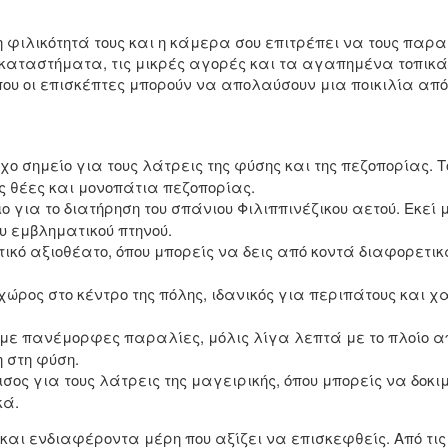
τη φιλικότητά τους και η κάμερα σου επιτρέπει να τους παρ
καταστήματα, τις μικρές αγορές και τα αγαπημένα τοπικά ε
όπου οι επισκέπτες μπορούν να απολαύσουν μια ποικιλία απ
χο σημείο για τους λάτρεις της φύσης και της πεζοπορίας. Τ
ς θέες και μονοπάτια πεζοπορίας.
 για το διατήρηση του σπάνιου Φιλιππινέζικου αετού. Εκεί
υ εμβληματικού πτηνού.
τικό αξιοθέατο, όπου μπορείς να δεις από κοντά διαφορετι
χώρος στο κέντρο της πόλης, ιδανικός για περιπάτους και 
με πανέμορφες παραλίες, μόλις λίγα λεπτά με το πλοίο από
 στη φύση.
σος για τους λάτρεις της μαγειρικής, όπου μπορείς να δοκι
κά.
αι ενδιαφέροντα μέρη που αξίζει να επισκεφθείς. Από τις π