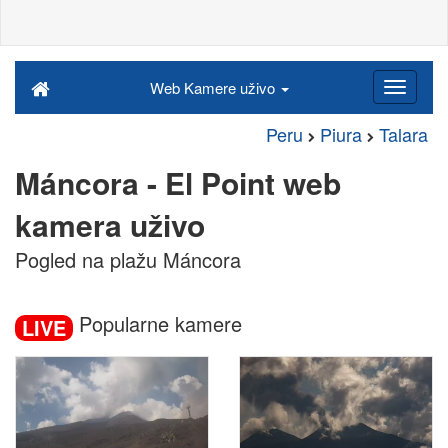
Web Kamere uživo
Peru
Piura
Talara
Máncora - El Point web
kamera uživo
Pogled na plažu Máncora
Popularne kamere
LIVE