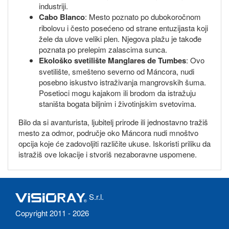
industriji.
Cabo Blanco
: Mesto poznato po dubokoročnom
ribolovu i često posećeno od strane entuzijasta koji
žele da ulove veliki plen. Njegova plažu je takođe
poznata po prelepim zalascima sunca.
Ekološko svetilište Manglares de Tumbes
: Ovo
svetilište, smešteno severno od Máncora, nudi
posebno iskustvo istraživanja mangrovskih šuma.
Posetioci mogu kajakom ili brodom da istražuju
staništa bogata biljnim i životinjskim svetovima.
Bilo da si avanturista, ljubitelj prirode ili jednostavno tražiš
mesto za odmor, područje oko Máncora nudi mnoštvo
opcija koje će zadovoljiti različite ukuse. Iskoristi priliku da
istražiš ove lokacije i stvoriš nezaboravne uspomene.
S.r.l.
Copyright 2011 - 2026