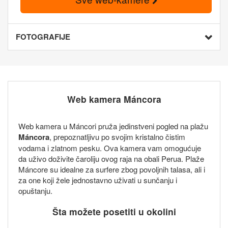
FOTOGRAFIJE
Web kamera Máncora
Web kamera u Máncori pruža jedinstveni pogled na plažu
Máncora
, prepoznatljivu po svojim kristalno čistim
vodama i zlatnom pesku. Ova kamera vam omogućuje
da uživo doživite čaroliju ovog raja na obali Perua. Plaže
Máncore su idealne za surfere zbog povoljnih talasa, ali i
za one koji žele jednostavno uživati ​​u sunčanju i
opuštanju.
Šta možete posetiti u okolini