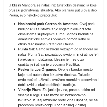
U blizini Máncora se nalazi niz turističkih destinacija koje
pružaju jedinstvena iskustva. Ako planiraš put u ovaj deo
Perua, evo nekoliko preporuka:
Nacionalni park Cerros de Amotape
: Ovaj park
nudi priliku za istraživanje bogate biodiverziteta
ekosistema suptropske šume. Možeš krenuti na
avanturističke šetnje i obilaske prirode kako bi
otkrio fascinantne vrste flore i faune.
Punta Sal
: Samo kratkom vožnjom od Máncora se
nalazi Punta Sal, poznata po svojoj mirnoj atmosferi
i prekrasnim plažama. Idealno je mesto za
opuštanje i uživanje u vodama Pacifika.
Peskerija Los Órganos
: Ovo je ribarsko mesto
koje nudi autentično iskustvo ribolova. Takođe,
ovde možeš uživati u svežem morskim plodovima i
dobiti uvid u lokalne običaje i tradicije.
Vinarije Piura
: Za ljubitelje vina, poseta nekim od
vinarija u regiji Piura može biti nezaboravno
iskustvo. Kušaj raznolike sorte vina i upoznaj se sa
procesom proizvodnje u peruanskoj vinskoj