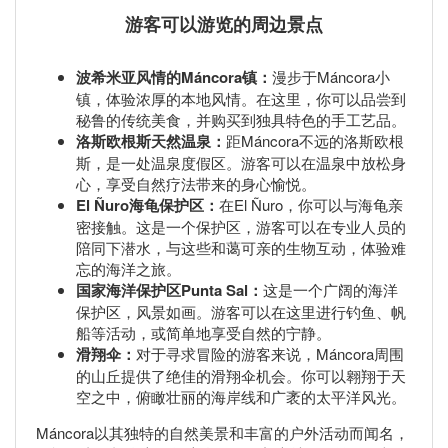
游客可以游览的周边景点
波希米亚风情的Máncora镇：
漫步于Máncora小
镇，体验浓厚的本地风情。在这里，你可以品尝到
秘鲁的传统美食，并购买到独具特色的手工艺品。
洛斯欧根斯天然温泉：
距Máncora不远的洛斯欧根
斯，是一处温泉度假区。游客可以在温泉中放松身
心，享受自然疗法带来的身心愉悦。
El Ñuro海龟保护区：
在El Ñuro，你可以与海龟亲
密接触。这是一个保护区，游客可以在专业人员的
陪同下潜水，与这些和蔼可亲的生物互动，体验难
忘的海洋之旅。
国家海洋保护区Punta Sal：
这是一个广阔的海洋
保护区，风景如画。游客可以在这里进行钓鱼、帆
船等活动，或简单地享受自然的宁静。
滑翔伞：
对于寻求冒险的游客来说，Máncora周围
的山丘提供了绝佳的滑翔伞机会。你可以翱翔于天
空之中，俯瞰壮丽的海岸线和广袤的太平洋风光。
Máncora以其独特的自然美景和丰富的户外活动而闻名，