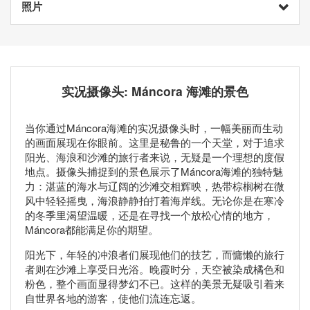
照片
实况摄像头: Máncora 海滩的景色
当你通过Máncora海滩的实况摄像头时，一幅美丽而生动
的画面展现在你眼前。这里是秘鲁的一个天堂，对于追求
阳光、海浪和沙滩的旅行者来说，无疑是一个理想的度假
地点。摄像头捕捉到的景色展示了Máncora海滩的独特魅
力：湛蓝的海水与辽阔的沙滩交相辉映，热带棕榈树在微
风中轻轻摇曳，海浪静静拍打着海岸线。无论你是在寒冷
的冬季里渴望温暖，还是在寻找一个放松心情的地方，
Máncora都能满足你的期望。
阳光下，年轻的冲浪者们展现他们的技艺，而慵懒的旅行
者则在沙滩上享受日光浴。晚霞时分，天空被染成橘色和
粉色，整个画面显得梦幻不已。这样的美景无疑吸引着来
自世界各地的游客，使他们流连忘返。