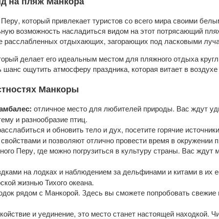
ид на пляж Манкора
Перу, который привлекает туристов со всего мира своими белы
ную возможность насладиться видом на этот потрясающий пля
же расслабленных отдыхающих, загорающих под ласковыми луча
орый делает его идеальным местом для пляжного отдыха круглый
ть шанс ощутить атмосферу праздника, которая витает в воздухе
естностях Манкоры
амбалес:
отличное место для любителей природы. Вас ждут уд
ему и разнообразие птиц.
асслабиться и обновить тело и дух, посетите горячие источни
свойствами и позволяют отлично провести время в окружении 
ного Перу, где можно погрузиться в культуру страны. Вас ждут
дками на лодках и наблюдением за дельфинами и китами в их е
ской жизнью Тихого океана.
одок рядом с Манкорой. Здесь вы сможете попробовать свежие
окойствие и уединение, это место станет настоящей находкой. 