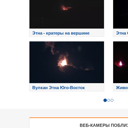
Этна - кратеры на вершине
Этна 
Вулкан Этна Юго-Восток
Живо
ВЕБ-КАМЕРЫ ПОБЛИ