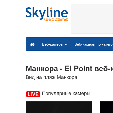
Веб-камеры по катег
Веб-камеры
Манкора - El Point веб
Вид на пляж Манкора
Популярные камеры
LIVE