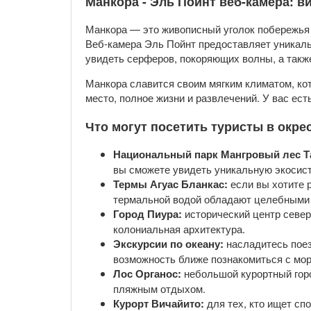
Манкора - Эль Пойнт веб-камера: в
Манкора — это живописный уголок побережья 
Веб-камера Эль Пойнт предоставляет уникаль
увидеть серферов, покоряющих волны, а так
Манкора славится своим мягким климатом, кот
место, полное жизни и развлечений. У вас ес
Что могут посетить туристы в окр
Национальный парк Мангровый лес Т
вы сможете увидеть уникальную экосист
Термы Агуас Бланкас:
если вы хотите р
термальной водой обладают целебными 
Город Пиура:
исторический центр север
колониальная архитектура.
Экскурсии по океану:
насладитесь поез
возможность ближе познакомиться с мор
Лос Органос:
небольшой курортный гор
пляжным отдыхом.
Курорт Вичайито:
для тех, кто ищет сп