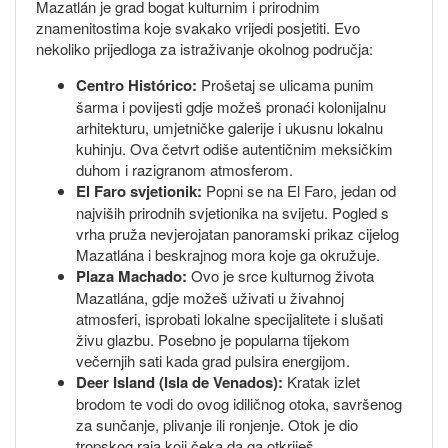
Mazatlán je grad bogat kulturnim i prirodnim
znamenitostima koje svakako vrijedi posjetiti. Evo
nekoliko prijedloga za istraživanje okolnog područja:
Centro Histórico:
Prošetaj se ulicama punim
šarma i povijesti gdje možeš pronaći kolonijalnu
arhitekturu, umjetničke galerije i ukusnu lokalnu
kuhinju. Ova četvrt odiše autentičnim meksičkim
duhom i razigranom atmosferom.
El Faro svjetionik:
Popni se na El Faro, jedan od
najviših prirodnih svjetionika na svijetu. Pogled s
vrha pruža nevjerojatan panoramski prikaz cijelog
Mazatlána i beskrajnog mora koje ga okružuje.
Plaza Machado:
Ovo je srce kulturnog života
Mazatlána, gdje možeš uživati u živahnoj
atmosferi, isprobati lokalne specijalitete i slušati
živu glazbu. Posebno je popularna tijekom
večernjih sati kada grad pulsira energijom.
Deer Island (Isla de Venados):
Kratak izlet
brodom te vodi do ovog idiličnog otoka, savršenog
za sunčanje, plivanje ili ronjenje. Otok je dio
tropskog raja koji čeka da ga otkriješ.