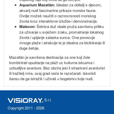
Aquarium Mazatlán:
Idealan za obitelji s djecom,
akvarij nudi fascinantne prikaze morske faune.
Ovdje možeš naučiti o raznovrsnosti morskog
života kroz interaktivne izložbe i demonstracije.
Malecon:
Šetnica duž obale pruža savršenu priliku
za uživanje u svježem zraku, promatranje lokalnog
života i upijanje zalaska sunca. Ona povezuje
mnoge plaže i atrakcije te je idealna za bicikliranje ili
duge šetnje.
Mazatlán je savršena destinacija za one koji žele
kombinirati opuštanje na plaži uz kulturna iskustva i
uzbudljive avanture. Bez obzira jesi li strastveni avanturist
ili tražitelj mira, ovaj grad neće te razočarati. Iskoristi
šansu da ga istražiš i uživaš u bogatstvu koje nudi.
S.r.l.
Copyright 2011 - 2026