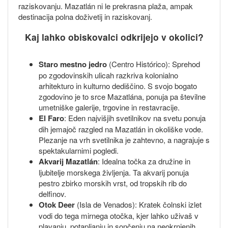
raziskovanju. Mazatlán ni le prekrasna plaža, ampak
destinacija polna doživetij in raziskovanj.
Kaj lahko obiskovalci odkrijejo v okolici?
Staro mestno jedro
(Centro Histórico): Sprehod
po zgodovinskih ulicah razkriva kolonialno
arhitekturo in kulturno dediščino. S svojo bogato
zgodovino je to srce Mazatlána, ponuja pa številne
umetniške galerije, trgovine in restavracije.
El Faro
: Eden najvišjih svetilnikov na svetu ponuja
dih jemajoč razgled na Mazatlán in okoliške vode.
Plezanje na vrh svetilnika je zahtevno, a nagrajuje s
spektakularnimi pogledi.
Akvarij Mazatlán
: Idealna točka za družine in
ljubitelje morskega življenja. Ta akvarij ponuja
pestro zbirko morskih vrst, od tropskih rib do
delfinov.
Otok Deer
(Isla de Venados): Kratek čolnski izlet
vodi do tega mirnega otočka, kjer lahko uživaš v
plavanju, potapljanju in sončenju na neokrnjenih