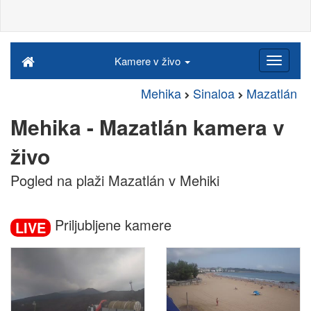
Kamere v živo
Mehika
Sinaloa
Mazatlán
Mehika - Mazatlán kamera v
živo
Pogled na plaži Mazatlán v Mehiki
Priljubljene kamere
LIVE