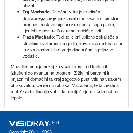
plažah.
Trg Machado
: Ta očarljiv trg je središče
družabnega življenja z živahnimi lokalnimi bendi in
odličnimi restavracijami okoli centralnega parka,
kjer lahko poskusiš okusne mehiške jedi.
Plaza Machado
: Tudi to je priljubljeno zbirališče s
številnimi kulturnimi dogodki, kavarniškimi terasami
in živo glasbo, ki ustvarja dinamično in prijazno
vzdušje.
Mazatlán ponuja nekaj za vsak okus – od kulturnih
izkušenj do avantur na prostem. Z živimi barvami in
prijaznimi domačini ta kraj zagotovo pusti vtis na vsakem
obiskovalcu. Če še nisi obiskal Mazatlána, te ta živahna
mehiška destinacija vabi, da odkriješ njene skrivnosti in
lepote.
S.r.l.
Copyright 2011 - 2026