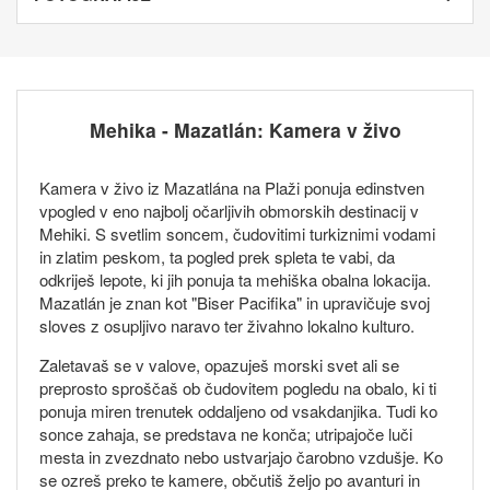
Mehika - Mazatlán: Kamera v živo
Kamera v živo iz Mazatlána na Plaži ponuja edinstven
vpogled v eno najbolj očarljivih obmorskih destinacij v
Mehiki. S svetlim soncem, čudovitimi turkiznimi vodami
in zlatim peskom, ta pogled prek spleta te vabi, da
odkriješ lepote, ki jih ponuja ta mehiška obalna lokacija.
Mazatlán je znan kot "Biser Pacifika" in upravičuje svoj
sloves z osupljivo naravo ter živahno lokalno kulturo.
Zaletavaš se v valove, opazuješ morski svet ali se
preprosto sproščaš ob čudovitem pogledu na obalo, ki ti
ponuja miren trenutek oddaljeno od vsakdanjika. Tudi ko
sonce zahaja, se predstava ne konča; utripajoče luči
mesta in zvezdnato nebo ustvarjajo čarobno vzdušje. Ko
se ozreš preko te kamere, občutiš željo po avanturi in