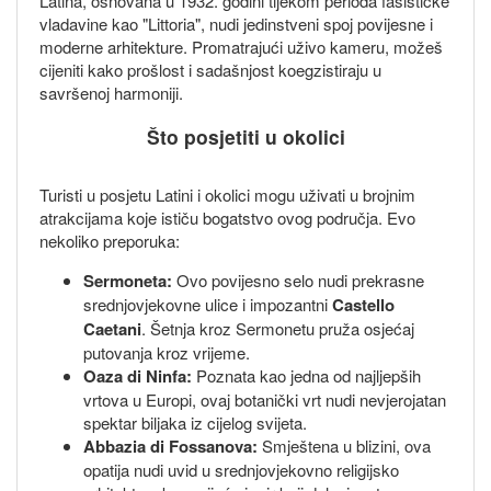
Latina, osnovana u 1932. godini tijekom perioda fašističke
vladavine kao "Littoria", nudi jedinstveni spoj povijesne i
moderne arhitekture. Promatrajući uživo kameru, možeš
cijeniti kako prošlost i sadašnjost koegzistiraju u
savršenoj harmoniji.
Što posjetiti u okolici
Turisti u posjetu Latini i okolici mogu uživati u brojnim
atrakcijama koje ističu bogatstvo ovog područja. Evo
nekoliko preporuka:
Sermoneta:
Ovo povijesno selo nudi prekrasne
srednjovjekovne ulice i impozantni
Castello
Caetani
. Šetnja kroz Sermonetu pruža osjećaj
putovanja kroz vrijeme.
Oaza di Ninfa:
Poznata kao jedna od najljepših
vrtova u Europi, ovaj botanički vrt nudi nevjerojatan
spektar biljaka iz cijelog svijeta.
Abbazia di Fossanova:
Smještena u blizini, ova
opatija nudi uvid u srednjovjekovno religijsko