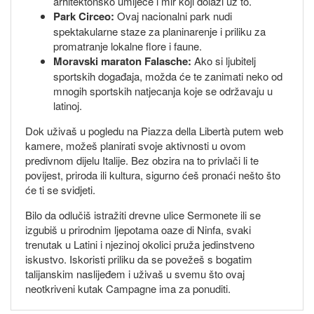
arhitektonsko umijeće i mir koji dolazi uz to.
Park Circeo:
Ovaj nacionalni park nudi
spektakularne staze za planinarenje i priliku za
promatranje lokalne flore i faune.
Moravski maraton Falasche:
Ako si ljubitelj
sportskih događaja, možda će te zanimati neko od
mnogih sportskih natjecanja koje se održavaju u
latinoj.
Dok uživaš u pogledu na Piazza della Libertà putem web
kamere, možeš planirati svoje aktivnosti u ovom
predivnom dijelu Italije. Bez obzira na to privlači li te
povijest, priroda ili kultura, sigurno ćeš pronaći nešto što
će ti se svidjeti.
Bilo da odlučiš istražiti drevne ulice Sermonete ili se
izgubiš u prirodnim ljepotama oaze di Ninfa, svaki
trenutak u Latini i njezinoj okolici pruža jedinstveno
iskustvo. Iskoristi priliku da se povežeš s bogatim
talijanskim naslijeđem i uživaš u svemu što ovaj
neotkriveni kutak Campagne ima za ponuditi.