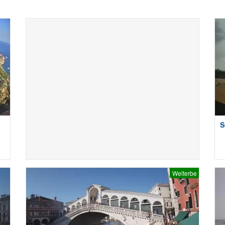
S
Welterbe