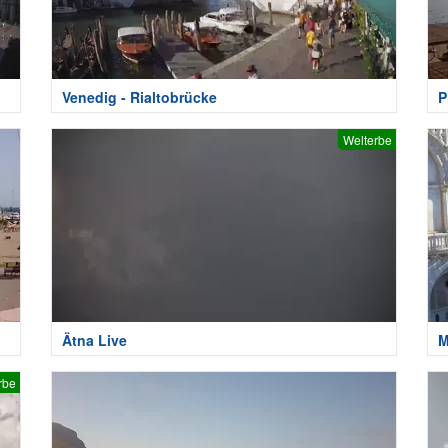
Venedig - Rialtobrücke
P
Welterbe
Ätna Live
M
rbe