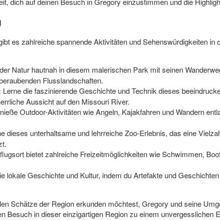
keit, dich auf deinen Besuch in Gregory einzustimmen und die Highlig
g
gibt es zahlreiche spannende Aktivitäten und Sehenswürdigkeiten in 
 der Natur hautnah in diesem malerischen Park mit seinen Wanderwe
mberaubenden Flusslandschaften.
:
Lerne die faszinierende Geschichte und Technik dieses beeindru
errliche Aussicht auf den Missouri River.
ieße Outdoor-Aktivitäten wie Angeln, Kajakfahren und Wandern entla
 dieses unterhaltsame und lehrreiche Zoo-Erlebnis, das eine Vielzahl
zt.
flugsort bietet zahlreiche Freizeitmöglichkeiten wie Schwimmen, B
ie lokale Geschichte und Kultur, indem du Artefakte und Geschichten
rellen Schätze der Region erkunden möchtest, Gregory und seine Umge
n Besuch in dieser einzigartigen Region zu einem unvergesslichen E