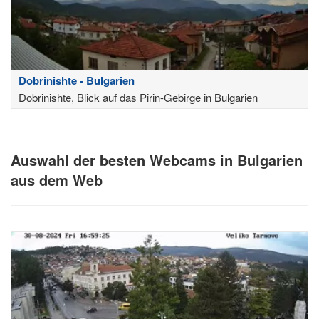
Dobrinishte - Bulgarien
Dobrinishte, Blick auf das Pirin-Gebirge in Bulgarien
Auswahl der besten Webcams in Bulgarien
aus dem Web