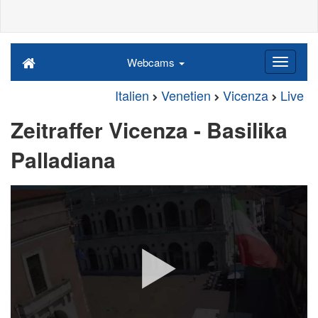
Webcams
Italien
Venetien
Vicenza
Live
Zeitraffer Vicenza - Basilika
Palladiana