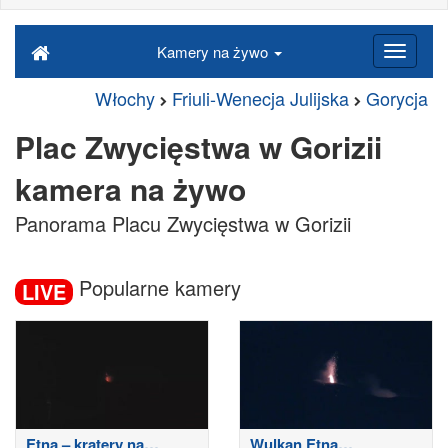
Kamery na żywo
Włochy
Friuli-Wenecja Julijska
Gorycja
Plac Zwycięstwa w Gorizii
kamera na żywo
Panorama Placu Zwycięstwa w Gorizii
Popularne kamery
LIVE
Etna – kratery na
Wulkan Etna