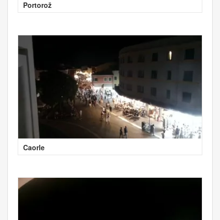
Portorož
Caorle