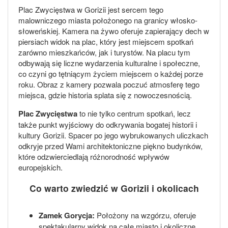
Plac Zwycięstwa w Gorizii jest sercem tego
malowniczego miasta położonego na granicy włosko-
słoweńskiej. Kamera na żywo oferuje zapierający dech w
piersiach widok na plac, który jest miejscem spotkań
zarówno mieszkańców, jak i turystów. Na placu tym
odbywają się liczne wydarzenia kulturalne i społeczne,
co czyni go tętniącym życiem miejscem o każdej porze
roku. Obraz z kamery pozwala poczuć atmosferę tego
miejsca, gdzie historia splata się z nowoczesnością.
Plac Zwycięstwa
to nie tylko centrum spotkań, lecz
także punkt wyjściowy do odkrywania bogatej historii i
kultury Gorizii. Spacer po jego wybrukowanych uliczkach
odkryje przed Wami architektoniczne piękno budynków,
które odzwierciedlają różnorodność wpływów
europejskich.
Co warto zwiedzić w Gorizii i okolicach
Zamek Gorycja:
Położony na wzgórzu, oferuje
spektakularny widok na całe miasto i okoliczne