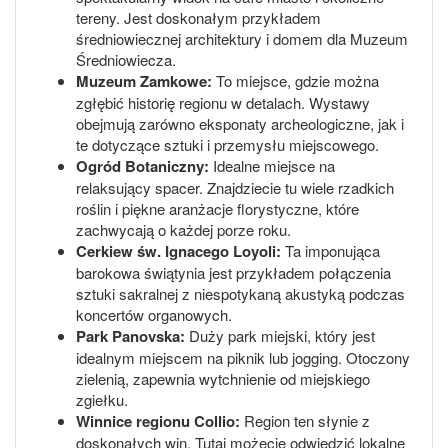
tereny. Jest doskonałym przykładem
średniowiecznej architektury i domem dla Muzeum
Średniowiecza.
Muzeum Zamkowe:
To miejsce, gdzie można
zgłębić historię regionu w detalach. Wystawy
obejmują zarówno eksponaty archeologiczne, jak i
te dotyczące sztuki i przemysłu miejscowego.
Ogród Botaniczny:
Idealne miejsce na
relaksujący spacer. Znajdziecie tu wiele rzadkich
roślin i piękne aranżacje florystyczne, które
zachwycają o każdej porze roku.
Cerkiew św. Ignacego Loyoli:
Ta imponująca
barokowa świątynia jest przykładem połączenia
sztuki sakralnej z niespotykaną akustyką podczas
koncertów organowych.
Park Panovska:
Duży park miejski, który jest
idealnym miejscem na piknik lub jogging. Otoczony
zielenią, zapewnia wytchnienie od miejskiego
zgiełku.
Winnice regionu Collio:
Region ten słynie z
doskonałych win. Tutaj możecie odwiedzić lokalne