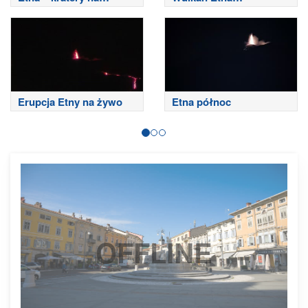
szczycie
południowo-wschodni
Erupcja Etny na żywo
Etna północ
OFFLINE