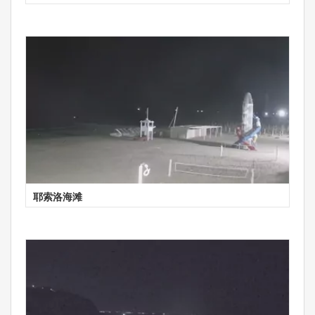
耶索洛海滩