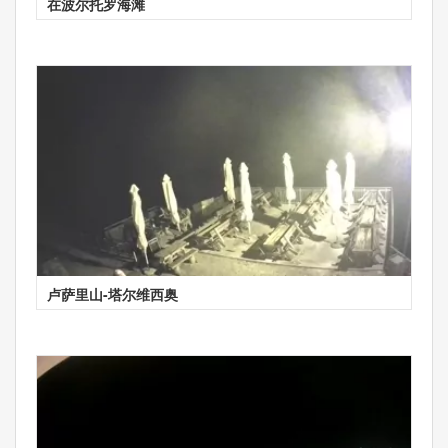
在波尔托罗海滩
卢萨里山-塔尔维西奥