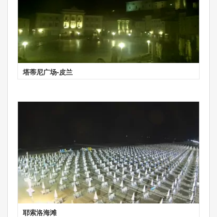
塔蒂尼广场-皮兰
耶索洛海滩