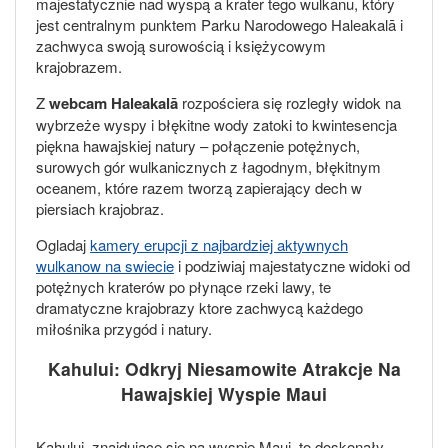
majestatycznie nad wyspą a krater tego wulkanu, który
jest centralnym punktem Parku Narodowego Haleakalā i
zachwyca swoją surowością i księżycowym
krajobrazem.
Z
webcam
Haleakalā
rozpościera się rozległy widok na
wybrzeże wyspy i błękitne wody zatoki to kwintesencja
piękna hawajskiej natury – połączenie potężnych,
surowych gór wulkanicznych z łagodnym, błękitnym
oceanem, które razem tworzą zapierający dech w
piersiach krajobraz.
Ogladaj
kamery erupcji z najbardziej aktywnych
wulkanow na swiecie
i podziwiaj majestatyczne widoki od
potężnych kraterów po płynące rzeki lawy, te
dramatyczne krajobrazy ktore zachwycą każdego
miłośnika przygód i natury.
Kahului: Odkryj Niesamowite Atrakcje Na
Hawajskiej Wyspie Maui
Kahului, znajdujące się na wyspie Maui, to doskonały