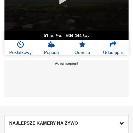
51
on-line
-
604.444
hity
Poklatkowy
Pogoda
Oceń to
Udostępnij
Advertisement
NAJLEPSZE KAMERY NA ŻYWO