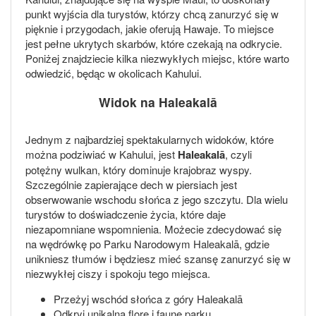
punkt wyjścia dla turystów, którzy chcą zanurzyć się w
pięknie i przygodach, jakie oferują Hawaje. To miejsce
jest pełne ukrytych skarbów, które czekają na odkrycie.
Poniżej znajdziecie kilka niezwykłych miejsc, które warto
odwiedzić, będąc w okolicach Kahului.
Widok na Haleakalā
Jednym z najbardziej spektakularnych widoków, które
można podziwiać w Kahului, jest
Haleakalā
, czyli
potężny wulkan, który dominuje krajobraz wyspy.
Szczególnie zapierające dech w piersiach jest
obserwowanie wschodu słońca z jego szczytu. Dla wielu
turystów to doświadczenie życia, które daje
niezapomniane wspomnienia. Możecie zdecydować się
na wędrówkę po Parku Narodowym Haleakalā, gdzie
unikniesz tłumów i będziesz mieć szansę zanurzyć się w
niezwykłej ciszy i spokoju tego miejsca.
Przeżyj wschód słońca z góry Haleakalā
Odkryj unikalną florę i faunę parku