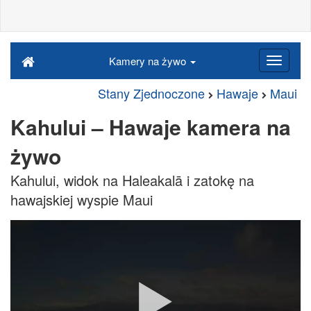
Kamery na żywo
Stany Zjednoczone
Hawaje
Maui
Kahului – Hawaje kamera na
żywo
Kahului, widok na Haleakalā i zatokę na
hawajskiej wyspie Maui