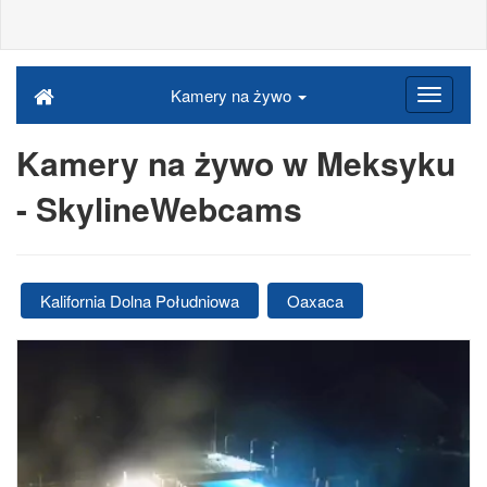
Kamery na żywo
Kamery na żywo w Meksyku
- SkylineWebcams
Kalifornia Dolna Południowa
Oaxaca