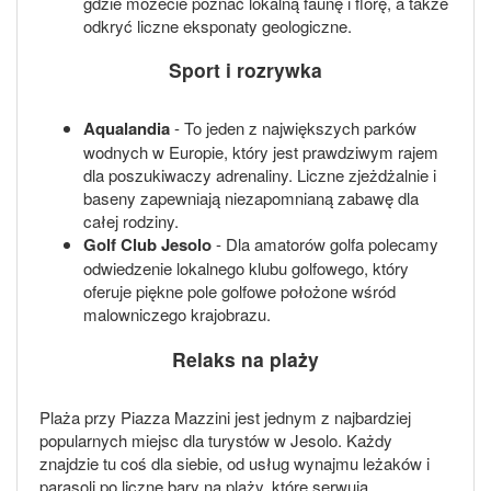
gdzie możecie poznać lokalną faunę i florę, a także
odkryć liczne eksponaty geologiczne.
Sport i rozrywka
Aqualandia
- To jeden z największych parków
wodnych w Europie, który jest prawdziwym rajem
dla poszukiwaczy adrenaliny. Liczne zjeżdżalnie i
baseny zapewniają niezapomnianą zabawę dla
całej rodziny.
Golf Club Jesolo
- Dla amatorów golfa polecamy
odwiedzenie lokalnego klubu golfowego, który
oferuje piękne pole golfowe położone wśród
malowniczego krajobrazu.
Relaks na plaży
Plaża przy Piazza Mazzini jest jednym z najbardziej
popularnych miejsc dla turystów w Jesolo. Każdy
znajdzie tu coś dla siebie, od usług wynajmu leżaków i
parasoli po liczne bary na plaży, które serwują