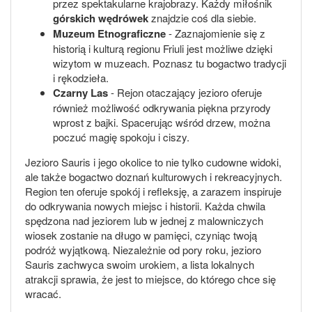
przez spektakularne krajobrazy. Każdy miłośnik
górskich wędrówek
znajdzie coś dla siebie.
Muzeum Etnograficzne
- Zaznajomienie się z
historią i kulturą regionu Friuli jest możliwe dzięki
wizytom w muzeach. Poznasz tu bogactwo tradycji
i rękodzieła.
Czarny Las
- Rejon otaczający jezioro oferuje
również możliwość odkrywania piękna przyrody
wprost z bajki. Spacerując wśród drzew, można
poczuć magię spokoju i ciszy.
Jezioro Sauris i jego okolice to nie tylko cudowne widoki,
ale także bogactwo doznań kulturowych i rekreacyjnych.
Region ten oferuje spokój i refleksję, a zarazem inspiruje
do odkrywania nowych miejsc i historii. Każda chwila
spędzona nad jeziorem lub w jednej z malowniczych
wiosek zostanie na długo w pamięci, czyniąc twoją
podróż wyjątkową. Niezależnie od pory roku, jezioro
Sauris zachwyca swoim urokiem, a lista lokalnych
atrakcji sprawia, że jest to miejsce, do którego chce się
wracać.