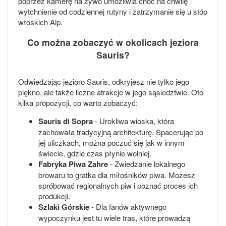
poprzez kamerę na żywo umożliwia choć na chwilę
wytchnienie od codziennej rutyny i zatrzymanie się u stóp
włoskich Alp.
Co można zobaczyć w okolicach jeziora
Sauris?
Odwiedzając jezioro Sauris, odkryjesz nie tylko jego
piękno, ale także liczne atrakcje w jego sąsiedztwie. Oto
kilka propozycji, co warto zobaczyć:
Sauris di Sopra
- Urokliwa wioska, która
zachowała tradycyjną architekturę. Spacerując po
jej uliczkach, można poczuć się jak w innym
świecie, gdzie czas płynie wolniej.
Fabryka Piwa Zahre
- Zwiedzanie lokalnego
browaru to gratka dla miłośników piwa. Możesz
spróbować regionalnych piw i poznać proces ich
produkcji.
Szlaki Górskie
- Dla fanów aktywnego
wypoczynku jest tu wiele tras, które prowadzą