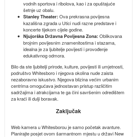
vodnih sportova i ribolova, kao i za opuštajuće
šetnje uz obalu.
Stanley Theater:
Ova prekrasna povijesna
kazališna zgrada u Utici nudi razne predstave i
koncerte tijekom cijele godine.
Njujorška Državna Povijesna Zona:
Oblikovana
brojnim povijesnim znamenitostima i stazama,
idealna je za ljubitelje povijesti i provođenje
edukativnog odmora.
Bilo da ste ljubitelji prirode, kulture, povijesti ili umjetnosti,
podruštvo Whitesboro i njegova okolina nude zaista
nezaboravno iskustvo. Njegova blizina većim urbanim
centrima omogućava jednostavan pristup različitim
sadržajima i atrakcijama te ga čini savršenim odredištem
za kraći ili dulji boravak.
Zaključak
Web kamera u Whitesborou je samo početak avanture.
Planirajte posjet ovom šarmantnom mjestu u državi New