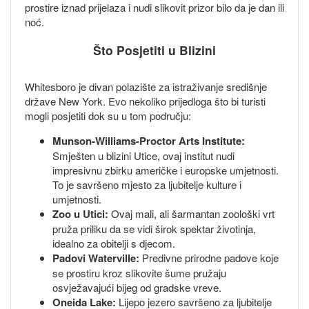
prostire iznad prijelaza i nudi slikovit prizor bilo da je dan ili
noć.
Što Posjetiti u Blizini
Whitesboro je divan polazište za istraživanje središnje
države New York. Evo nekoliko prijedloga što bi turisti
mogli posjetiti dok su u tom području:
Munson-Williams-Proctor Arts Institute:
Smješten u blizini Utice, ovaj institut nudi
impresivnu zbirku američke i europske umjetnosti.
To je savršeno mjesto za ljubitelje kulture i
umjetnosti.
Zoo u Utici:
Ovaj mali, ali šarmantan zoološki vrt
pruža priliku da se vidi širok spektar životinja,
idealno za obitelji s djecom.
Padovi Waterville:
Predivne prirodne padove koje
se prostiru kroz slikovite šume pružaju
osvježavajući bijeg od gradske vreve.
Oneida Lake:
Lijepo jezero savršeno za ljubitelje