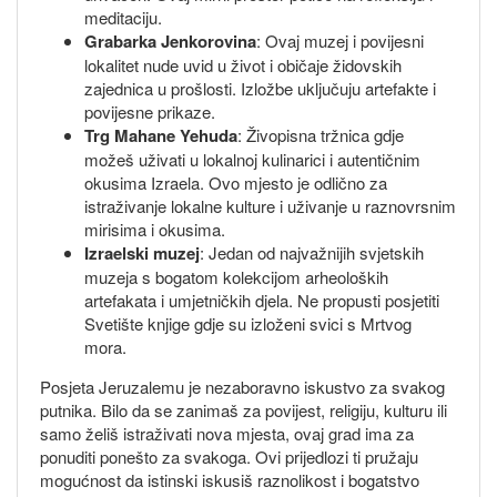
meditaciju.
Grabarka Jenkorovina
: Ovaj muzej i povijesni
lokalitet nude uvid u život i običaje židovskih
zajednica u prošlosti. Izložbe uključuju artefakte i
povijesne prikaze.
Trg Mahane Yehuda
: Živopisna tržnica gdje
možeš uživati u lokalnoj kulinarici i autentičnim
okusima Izraela. Ovo mjesto je odlično za
istraživanje lokalne kulture i uživanje u raznovrsnim
mirisima i okusima.
Izraelski muzej
: Jedan od najvažnijih svjetskih
muzeja s bogatom kolekcijom arheoloških
artefakata i umjetničkih djela. Ne propusti posjetiti
Svetište knjige gdje su izloženi svici s Mrtvog
mora.
Posjeta Jeruzalemu je nezaboravno iskustvo za svakog
putnika. Bilo da se zanimaš za povijest, religiju, kulturu ili
samo želiš istraživati nova mjesta, ovaj grad ima za
ponuditi ponešto za svakoga. Ovi prijedlozi ti pružaju
mogućnost da istinski iskusiš raznolikost i bogatstvo