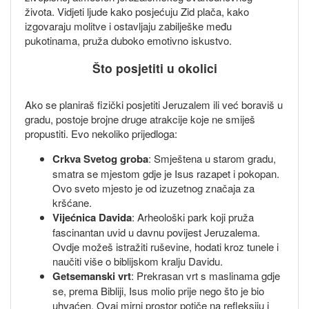
života. Vidjeti ljude kako posjećuju Zid plača, kako
izgovaraju molitve i ostavljaju zabilješke među
pukotinama, pruža duboko emotivno iskustvo.
Što posjetiti u okolici
Ako se planiraš fizički posjetiti Jeruzalem ili već boraviš u
gradu, postoje brojne druge atrakcije koje ne smiješ
propustiti. Evo nekoliko prijedloga:
Crkva Svetog groba
: Smještena u starom gradu,
smatra se mjestom gdje je Isus razapet i pokopan.
Ovo sveto mjesto je od izuzetnog značaja za
kršćane.
Vijećnica Davida
: Arheološki park koji pruža
fascinantan uvid u davnu povijest Jeruzalema.
Ovdje možeš istražiti ruševine, hodati kroz tunele i
naučiti više o biblijskom kralju Davidu.
Getsemanski vrt
: Prekrasan vrt s maslinama gdje
se, prema Bibliji, Isus molio prije nego što je bio
uhvaćen. Ovaj mirni prostor potiče na refleksiju i