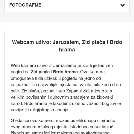
FOTOGRAFIJE
Webcam uživo: Jeruzalem, Zid plača i Brdo
hrama
Web kamera uživo iz Jeruzalema pruža ti jedinstven
pogled na
Zid plača
i
Brdo hrama
. Ova kamera
omogućava ti da uživaš u pogledu na jedno od
najpoznatijih i najsvetijih mjesta na svijetu, bilo kada i bilo
gdje. Zid plača, poznat i kao Zapadni zid, mjesto je s
velikim povijesnim i duhovnim značajem za židovski
narod. Brdo hrama je također izuzetno važno zbog svoje
povijesti i religijskog značenja.
Gledajući ovu kameru, možeš osjetiti snagu i mirnoću
ovog monumentalnog mjesta, istodobno prisustvujući
živopisnoj atmosferi jeruzalemskog svakodnevnog