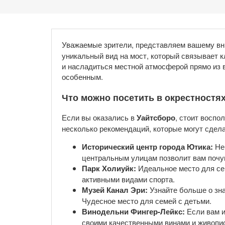
Уважаемые зрители, представляем вашему вн
уникальный вид на мост, который связывает 
и насладиться местной атмосферой прямо из в
особенным.
Что можно посетить в окрестностя
Если вы оказались в
Уайтсборо
, стоит восп
несколько рекомендаций, которые могут сде
Исторический центр города Ютика:
Неб
центральным улицам позволит вам почув
Парк Холиуйк:
Идеальное место для сем
активными видами спорта.
Музей Канал Эри:
Узнайте больше о зна
Чудесное место для семей с детьми.
Винодельни Фингер-Лейкс:
Если вам и
своими качественными винами и живопи