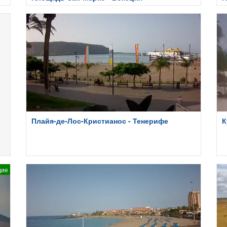
Плайя-де-Лос-Кристианос - Тенерифе
К
дие