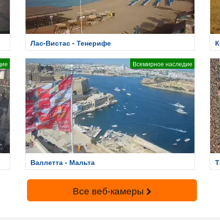
Лас-Вистас - Тенерифе
К
дие
Всемирное наследие
Валлетта - Мальта
Т
Все веб-камеры