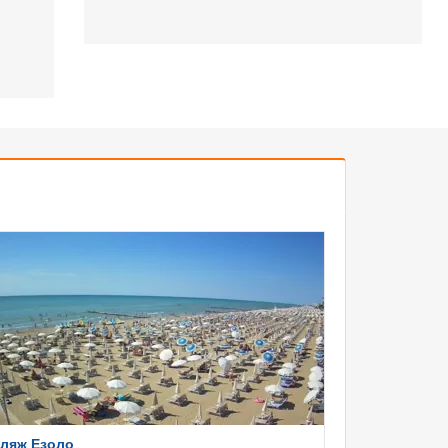
ляж Езоло