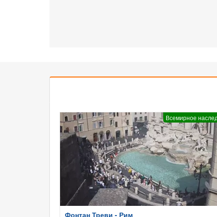
Всемирное насле
Фонтан Треви - Рим