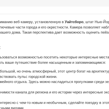
иманию веб-камеру, установленную в
Уайтсборо
, штат Нью-Йо
ключевые части города и его окрестности. Камера позволяет на
ашего дома. Такая перспектива дает возможность оценить пейз
х
ользоваться возможностью посетить некоторые интересные мест
лать ваше путешествие более насыщенным и запоминающимся:
ольшой, но очень атмосферный, этот центр богат на архитекту
ствовать пульс городской жизни.
ейного отдыха. Здесь можно насладиться прогулками среди зел
чимости канала для региона и его истории через интересные эк
нтересно с чем-то новым и необычным, сделайте поездку в этот
сными видами.