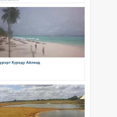
урорт Куреду Айленд