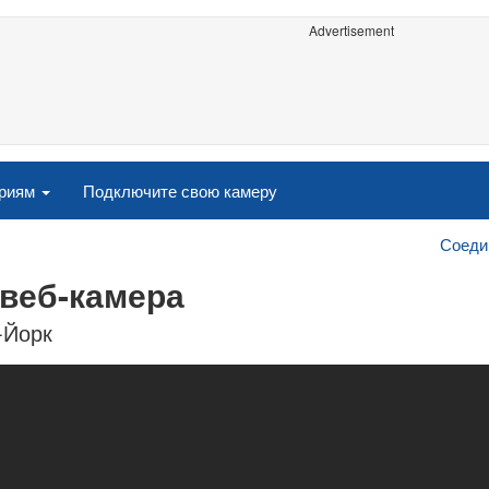
Advertisement
ориям
Подключите свою камеру
Соеди
 веб-камера
-Йорк