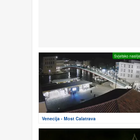
Svjetsko naslij
Venecija - Most Calatrava