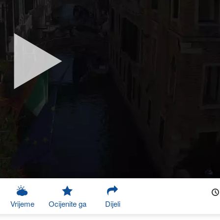
Vrijeme
Ocijenite ga
Dijeli