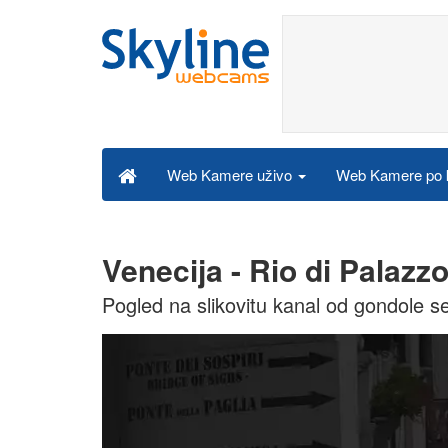
Web Kamere po k
Web Kamere uživo
Venecija - Rio di Palaz
Pogled na slikovitu kanal od gondole 