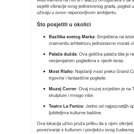
osjetiti vibracije ovog jedinstvenog grada, pogled u
uživaju u ovom neponovljivom ambijentu.
Što posjetiti u okolici
Bazilika svetog Marka
: Smještena na istoi
znamenitu arhitekturu jednostavno moraš vid
Palača dužda
: Ova gotička palača bila je r
nevjerojatnim pogledima s njenih teras.
Most Rialto
: Najstariji most preko Grand C
trgovine i fantastične poglede.
Muzej Correr
: Ovaj muzej smješten je na Tr
skulpture i mnogo više.
Teatro La Fenice
: Jedno od najpoznatijih o
ljubiteljima kulturne baštine.
Ova lokacija uživo pruža priliku da s njom otkriješ
povezivanje s kulturom i poviješću ovog čudesnog g