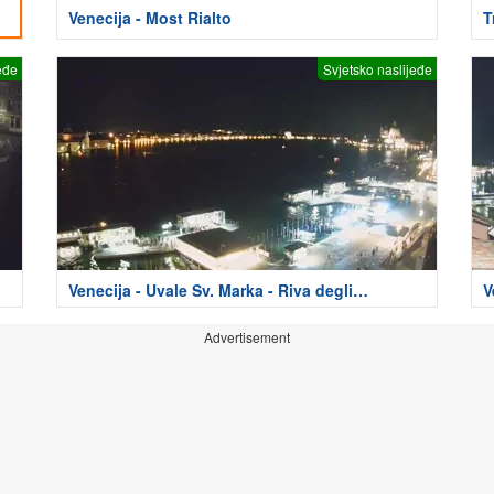
Venecija - Most Rialto
T
eđe
Svjetsko naslijeđe
Venecija - Uvale Sv. Marka - Riva degli
V
Schiavoni
M
Advertisement