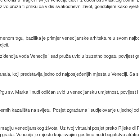
živo pruža ti priliku da vidiš svakodnevni život, gondolijere kako vješt
menom trgu, bazilika je primjer venecijanske arhitekture u svom najb
jeti.
ezidencija vođa Venecije i sad pruža uvid u izuzetno bogatu povijest gr
anala, koji predstavlja jedno od najposjećenijih mjesta u Veneciji. Sa
gu sv. Marka i nudi odličan uvid u venecijansku umjetnost, povijest i 
pernih kazališta na svijetu. Posjet zgradama i sudjelovanje u jednoj 
 magiju venecijanskog života. Uz tvoj virtualni posjet preko Rijeke di 
rada. Venecija je mjesto koje svojim gostima nudi bogatstvo atrakcija