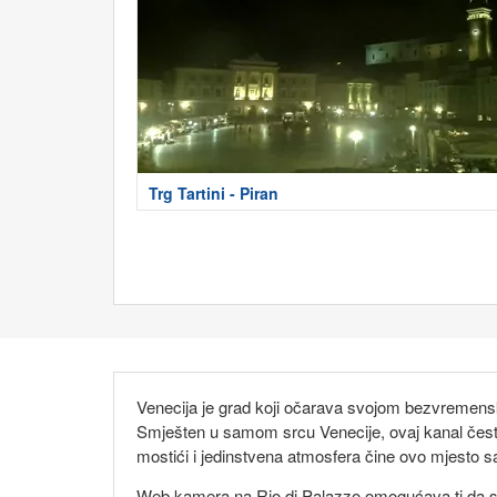
Trg Tartini - Piran
Venecija je grad koji očarava svojom bezvremen
Smješten u samom srcu Venecije, ovaj kanal čes
mostići i jedinstvena atmosfera čine ovo mjesto
Web kamera na Rio di Palazzo omogućava ti da se ur