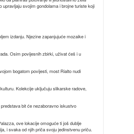
o upravljaju svojim gondolama i brojne turiste koji
oljem izdanju. Njezine zapanjujuće mozaike i
ada. Osim povijesnih zbirki, uživat ćeš i u
 svojom bogatom povijesti, most Rialto nudi
kulturu. Kolekcije uključuju slikarske radove,
od predstava bit će nezaboravno iskustvo
Palazza, ove lokacije omoguće ti još dublje
, i svaka od njih priča svoju jedinstvenu priču.