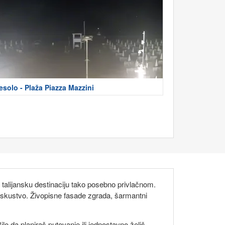
esolo - Plaža Piazza Mazzini
u talijansku destinaciju tako posebno privlačnom.
 iskustvo. Živopisne fasade zgrada, šarmantni
o da planiraš putovanje ili jednostavno želiš