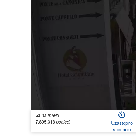
63
na mreži
7.895.313
pogledi
Uzastopno
snimanje