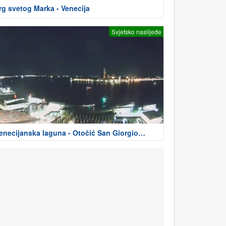
rg svetog Marka - Venecija
Svjetsko naslijeđe
enecijanska laguna - Otočić San Giorgio
aggiore