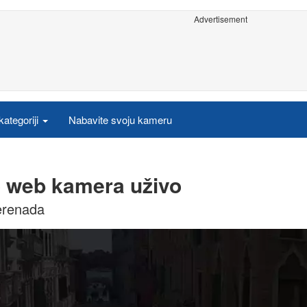
Advertisement
ategoriji
Nabavite svoju kameru
zo web kamera uživo
serenada