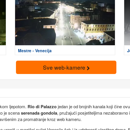
Mestre - Venecija
J
Sve web-kamere
skom ljepotom.
Rio di Palazzo
jedan je od brojnih kanala koji čine ov
to je scena
serenada gondola
, pružajući posjetiteljima nezaboravno
 savršenim za promatranje kroz web kameru.
oniš u magični svijet Venecije čak i iz udobnosti vlastitog doma. Bil