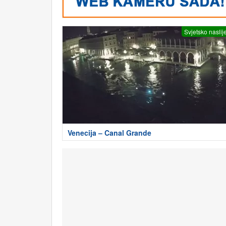
Svjetsko naslij
Venecija – Canal Grande