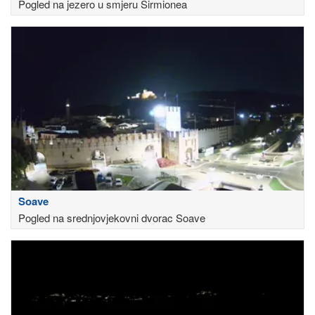
Pogled na jezero u smjeru Sirmionea
Soave
Pogled na srednjovjekovni dvorac Soave