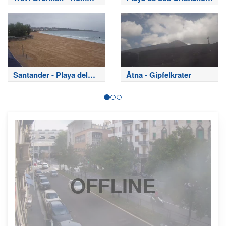
Webcam
- Teneriffa
Santander - Playa del
Ätna - Gipfelkrater
Sardinero
OFFLINE