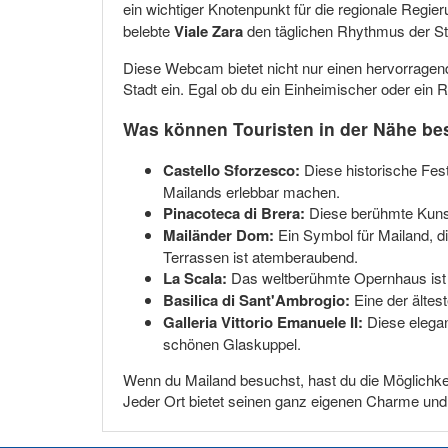
ein wichtiger Knotenpunkt für die regionale Regie
belebte
Viale Zara
den täglichen Rhythmus der Stad
Diese Webcam bietet nicht nur einen hervorragen
Stadt ein. Egal ob du ein Einheimischer oder ein R
Was können Touristen in der Nähe b
Castello Sforzesco:
Diese historische Fest
Mailands erlebbar machen.
Pinacoteca di Brera:
Diese berühmte Kunstg
Mailänder Dom:
Ein Symbol für Mailand, di
Terrassen ist atemberaubend.
La Scala:
Das weltberühmte Opernhaus ist e
Basilica di Sant'Ambrogio:
Eine der ältest
Galleria Vittorio Emanuele II:
Diese elegan
schönen Glaskuppel.
Wenn du Mailand besuchst, hast du die Möglichkeit
Jeder Ort bietet seinen ganz eigenen Charme und t