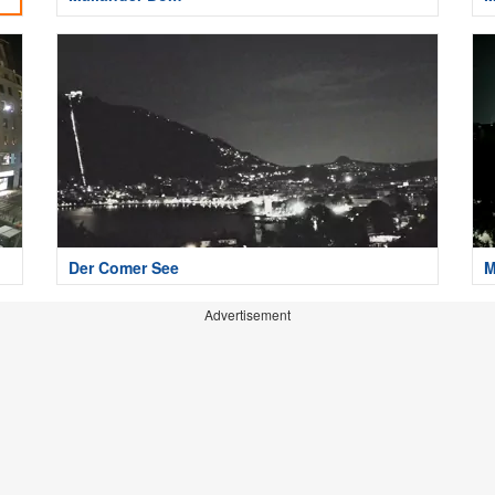
Der Comer See
M
Advertisement