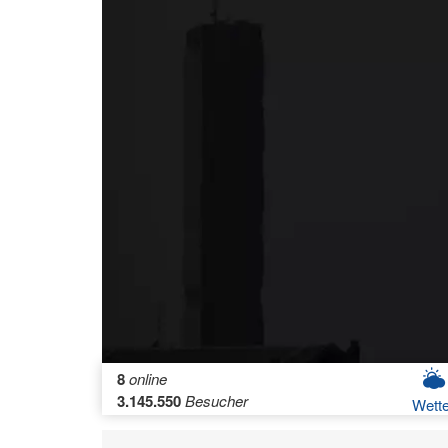
8
online
3.145.550
Besucher
Wette