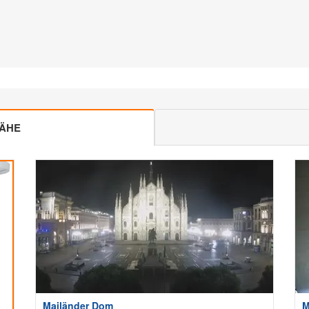
NÄHE
Mailänder Dom
M