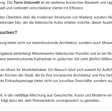
rung. Die
Torre Unicredit
ist ein weiteres ikonisches Bauwerk und ragt
t und verbindet verschiedene Viertel mit Effizienz.
den Überblick über die modernen Strukturen von Mailand, sondern f
eisender bist, der die italienische Kultur erleben möchte, dieser Ausb
esuchen?
ung bietet nicht nur beeindruckende Architektur, sondern auch Muse
alerie beherbergt Meisterwerke italienischer Künstler und ist ein Mu
ese beeindruckende Kathedrale im gotischen Stil zieht jährlich Mill
in Muss für Musikliebhaber. Ein Besuch lohnt sich sowohl für Auffüh
en Kirchen der Stadt, die für ihre romanische Architektur und ihre hi
te Einkaufspassage bietet nicht nur luxuriöse Geschäfte, sondern auc
, in die vielfältige Mischung aus Geschichte, Kunst und Moderne einz
rägt dazu bei, dein Reiseerlebnis unvergesslich zu gestalten.