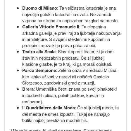
Duomo di Milano
: Ta veličastna katedrala je ena
največjih gotskih katedral na svetu. Ne zamudi
vzpona na streho za nepozaben razgled na mesto.
Galleria Vittorio Emanuele II
: Ta elegantna
arkadna galerija je pravi raj za ljubitelje nakupovanja
in arhitekture. S svojimi steklenimi kupolami in
prelepimi mozaiki je prava paša za oči.
Teatro alla Scala
: Slavni operni teater, ki je dom
številnih nepozabnih predstav. Če si ljubitelj
klasične glasbe, je to kraj, ki ga moraš obiskati.
Parco Sempione
: Zelena oaza v središču Milana,
kjer lahko uživaš v naravi ali obiščeš Castello
Sforzesco, zgodovinski grad z muzeji.
Brera
: Umetniška četrt, znana po svoji pinakoteki
in čudovitih ulicah, polnih butikov, kavarn in
restavracij.
Il Quadrilatero della Moda
: Če si ljubitelj mode, ta
del mesta ne smeš izpustiti. Tukaj se nahajajo
butiki najbolj prestižnih modnih hiš.
Milano je mesto, ki nikoli ne razočara. S svojo bogato