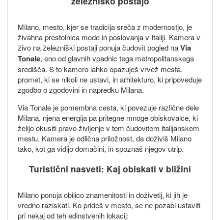
železniško postajo
Milano, mesto, kjer se tradicija sreča z modernostjo, je
živahna prestolnica mode in poslovanja v Italiji. Kamera v
živo na železniški postaji ponuja čudovit pogled na
Via
Tonale
, eno od glavnih vpadnic tega metropolitanskega
središča. S to kamero lahko opazuješ vrvež mesta,
promet, ki se nikoli ne ustavi, in arhitekturo, ki pripoveduje
zgodbo o zgodovini in napredku Milana.
Via Tonale je pomembna cesta, ki povezuje različne dele
Milana, njena energija pa pritegne mnoge obiskovalce, ki
želijo okusiti pravo življenje v tem čudovitem italijanskem
mestu. Kamera je odlična priložnost, da doživiš Milano
tako, kot ga vidijo domačini, in spoznaš njegov utrip.
Turistični nasveti: Kaj obiskati v bližini
Milano ponuja obilico znamenitosti in doživetij, ki jih je
vredno raziskati. Ko prideš v mesto, se ne pozabi ustaviti
pri nekaj od teh edinstvenih lokacij: