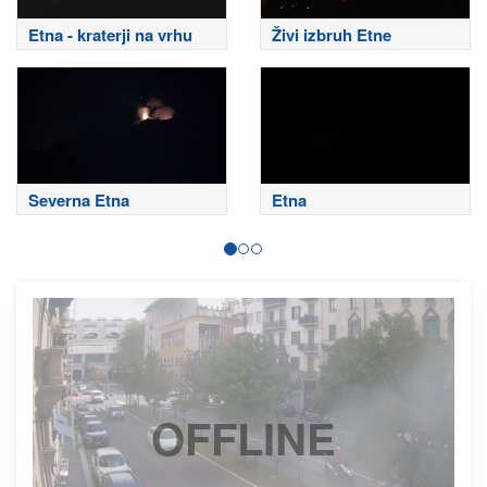
Etna - kraterji na vrhu
Živi izbruh Etne
Severna Etna
Etna
OFFLINE