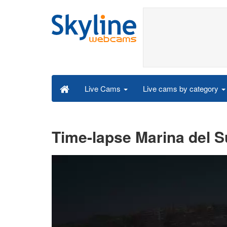
Live cams by category
Live Cams
Time-lapse Marina del Su