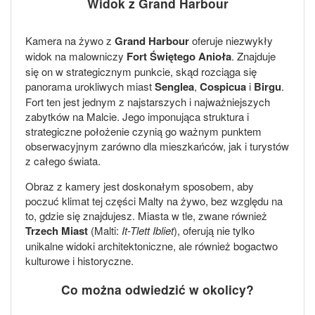
Widok z Grand Harbour
Kamera na żywo z
Grand Harbour
oferuje niezwykły
widok na malowniczy
Fort Świętego Anioła
. Znajduje
się on w strategicznym punkcie, skąd rozciąga się
panorama urokliwych miast
Senglea
,
Cospicua
i
Birgu
.
Fort ten jest jednym z najstarszych i najważniejszych
zabytków na Malcie. Jego imponująca struktura i
strategiczne położenie czynią go ważnym punktem
obserwacyjnym zarówno dla mieszkańców, jak i turystów
z całego świata.
Obraz z kamery jest doskonałym sposobem, aby
poczuć klimat tej części Malty na żywo, bez względu na
to, gdzie się znajdujesz. Miasta w tle, zwane również
Trzech Miast
(Malti:
It-Tlett Ibliet
), oferują nie tylko
unikalne widoki architektoniczne, ale również bogactwo
kulturowe i historyczne.
Co można odwiedzić w okolicy?