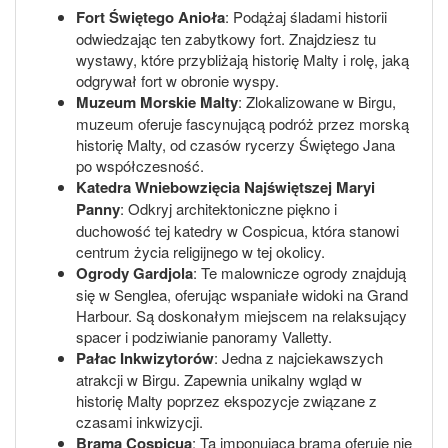
Fort Świętego Anioła
: Podążaj śladami historii
odwiedzając ten zabytkowy fort. Znajdziesz tu
wystawy, które przybliżają historię Malty i rolę, jaką
odgrywał fort w obronie wyspy.
Muzeum Morskie Malty
: Zlokalizowane w Birgu,
muzeum oferuje fascynującą podróż przez morską
historię Malty, od czasów rycerzy Świętego Jana
po współczesność.
Katedra Wniebowzięcia Najświętszej Maryi
Panny
: Odkryj architektoniczne piękno i
duchowość tej katedry w Cospicua, która stanowi
centrum życia religijnego w tej okolicy.
Ogrody Gardjola
: Te malownicze ogrody znajdują
się w Senglea, oferując wspaniałe widoki na Grand
Harbour. Są doskonałym miejscem na relaksujący
spacer i podziwianie panoramy Valletty.
Pałac Inkwizytorów
: Jedna z najciekawszych
atrakcji w Birgu. Zapewnia unikalny wgląd w
historię Malty poprzez ekspozycje związane z
czasami inkwizycji.
Brama Cospicua
: Ta imponująca brama oferuje nie