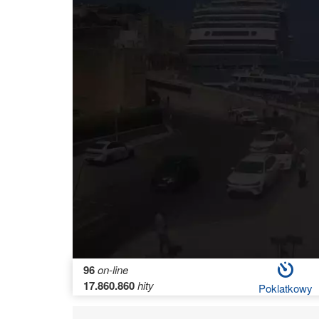
96
on-line
17.860.860
hity
Poklatkowy