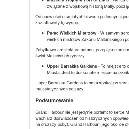
związane z wojskową historią Malty, pocz
Od opowieści o śmiałych bitwach po fascynujące w
kształtowały tę wyspę.
Pałac Wielkich Mistrzów
- W samym sercu 
wielkich mistrzów Zakonu Maltańskiego i p
Zabytkowa architektura pałacu, przepiękne ścien
świat Maltańskich rycerzy.
Upper Barrakka Gardens
- To miejsce to 
Miasta. Jest to doskonałe miejsce na pikni
Upper Barrakka Gardens to oaza spokoju w sercu t
majestatycznych pejzaży.
Podsumowanie
Grand Harbour nie jest jedynie portem; to serce Ma
wachlarz doświadczeń od historycznych opowieści,
na dłuższy pobyt, Grand Harbour i jego okolice o