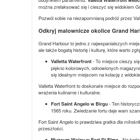
można zrelaksować się i cieszyć się widokiem G
Pozwól sobie na niezapomnianą podróż przez Vallet
Odkryj malownicze okolice Grand Ha
Grand Harbour to jedno z najwspanialszych miejsc
ale także bogatą historię i kulturę, które warto 
Valletta Waterfront
- To miejsce cieszy si
piękno kolorowych, odnowionych magazynów z
się idealnym miejscem na kolację z widoki
Valletta Waterfront to doskonałe miejsce do roz
wrażenia kulinarne i kulturalne.
Fort Saint Angelo w Birgu
- Ten historycz
1565 roku. Zwiedzanie fortu daje wam szans
Fort Saint Angelo to prawdziwa gratka dla miłośni
przeszłości.
Muzeum Wojny w Fort St Elmo
- Na końc