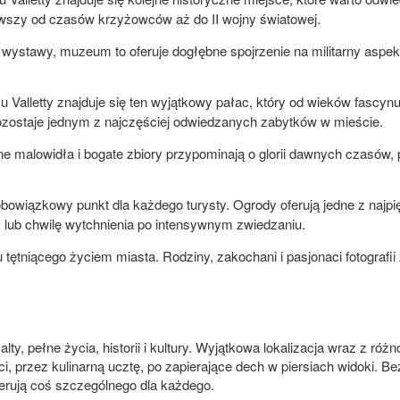
ąwszy od czasów krzyżowców aż do II wojny światowej.
ystawy, muzeum to oferuje dogłębne spojrzenie na militarny aspekt M
Valletty znajduje się ten wyjątkowy pałac, który od wieków fascynu
ozostaje jednym z najczęściej odwiedzanych zabytków w mieście.
ne malowidła i bogate zbiory przypominają o glorii dawnych czasów,
obowiązkowy punkt dla każdego turysty. Ogrody oferują jedne z najp
k lub chwilę wytchnienia po intensywnym zwiedzaniu.
ętniącego życiem miasta. Rodziny, zakochani i pasjonaci fotografii z
lty, pełne życia, historii i kultury. Wyjątkowa lokalizacja wraz z ró
 przez kulinarną ucztę, po zapierające dech w piersiach widoki. Bez 
ferują coś szczególnego dla każdego.