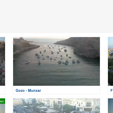
Gozo - Munxar
F
two