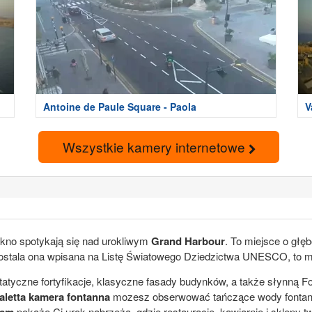
Antoine de Paule Square - Paola
V
Wszystkie kamery internetowe
piękno spotykają się nad urokliwym
Grand Harbour
. To miejsce o głę
stala ona wpisana na Listę Światowego Dziedzictwa UNESCO, to miasto
tyczne fortyfikacje, klasyczne fasady budynków, a także słynną Fon
aletta kamera fontanna
mozesz obserwować tańczące wody fontann
cam
pokaże Ci urok nabrzeża, gdzie restauracje, kawiarnie i sklepy 