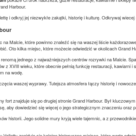
rand Harbour.
tę i odkryj jej niezwykłe zakątki, historię i kulturę. Odkrywaj wiece
rbour
 na Malcie, które powinno znaleźć się na waszej liście każdorazowej 
zgłębić. Oto kilka miejsc, które możecie odwiedzić w okolicach Grand
ę renomą jednego z najważniejszych centrów rozrywki na Malcie. S
 XVIII wieku, które obecnie pełnią funkcję restauracji, kawiarni i
em na wodę.
poczęcia waszej wyprawy. Tutejsza atmosfera łączy historię i nowoc
ny fort znajduje się po drugiej stronie Grand Harbour. Był kluczow
ę, aby dowiedzieć się więcej o jego strategicznym znaczeniu oraz pod
ków historii. Jego solidne mury kryją wiele tajemnic, a z przewodniki
u Valletty znajduje się kolejne historyczne miejsce, które warto 