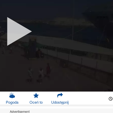
Pogoda
Oceń to
Udostępnij
Advertisement