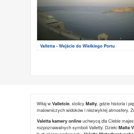
Valletta - Wejście do Wielkiego Portu
Witaj w
Valletcie
, stolicy
Malty
, gdzie historia i 
malowniczych widoków i niezwykłej atmosfery. Zo
Valetta kamery online
uchwycą dla Ciebie majesta
rozpoznawalnych symboli Valletty. Dzieki
Malta V
budynkiem parlamentu.
Valetta Waterfront web