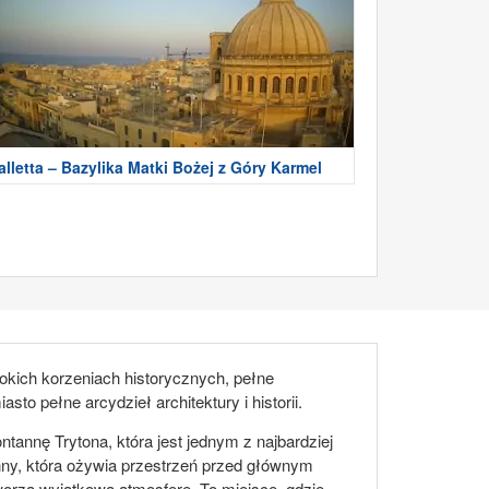
alletta – Bazylika Matki Bożej z Góry Karmel
bokich korzeniach historycznych, pełne
 pełne arcydzieł architektury i historii.
tannę Trytona, która jest jednym z najbardziej
y, która ożywia przestrzeń przed głównym
tworzą wyjątkową atmosferę. To miejsce, gdzie