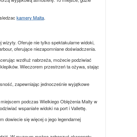
j sledzac
kamery Malta
.
wizyty. Oferuje nie tylko spektakularne widoki,
 Harbour, oferujące niezapomniane doświadczenia.
pacerując wzdłuż nabrzeża, możecie podziwiać
 sklepików. Wieczorem przestrzeń ta ożywa, stając
zesność, zapewniając jednocześnie wyjątkowe
ym miejscem podczas Wielkiego Oblężenia Malty w
ziwiać wspaniałe widoki na port i Vallettę.
em dowiecie się więcej o jego legendarnej
odwiedzić. W muzeum można zobaczyć eksponaty