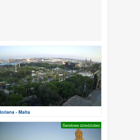
loriana - Malta
Światowe dziedzictwo