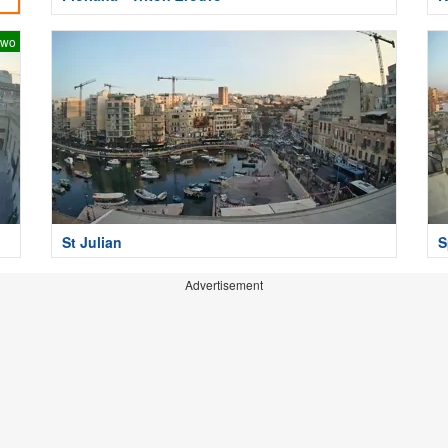
two
St Julian
S
Advertisement