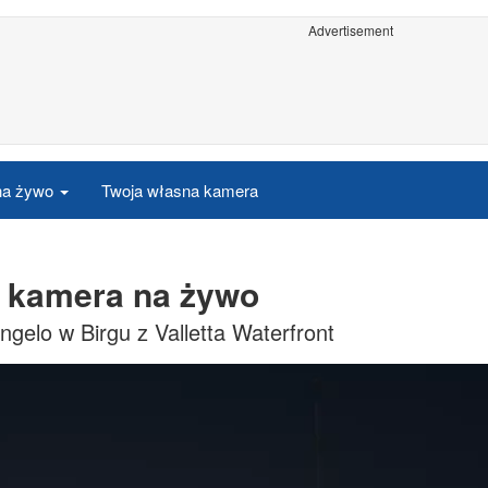
Advertisement
 na żywo
Twoja własna kamera
a kamera na żywo
gelo w Birgu z Valletta Waterfront