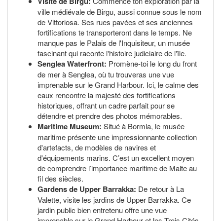
Visite de Birgu:
Commence ton exploration par la
ville médiévale de Birgu, aussi connue sous le nom
de Vittoriosa. Ses rues pavées et ses anciennes
fortifications te transporteront dans le temps. Ne
manque pas le Palais de l'Inquisiteur, un musée
fascinant qui raconte l'histoire judiciaire de l'île.
Senglea Waterfront:
Promène-toi le long du front
de mer à Senglea, où tu trouveras une vue
imprenable sur le Grand Harbour. Ici, le calme des
eaux rencontre la majesté des fortifications
historiques, offrant un cadre parfait pour se
détendre et prendre des photos mémorables.
Maritime Museum:
Situé à Bormla, le musée
maritime présente une impressionnante collection
d'artefacts, de modèles de navires et
d'équipements marins. C’est un excellent moyen
de comprendre l’importance maritime de Malte au
fil des siècles.
Gardens de Upper Barrakka:
De retour à La
Valette, visite les jardins de Upper Barrakka. Ce
jardin public bien entretenu offre une vue
imprenable sur le Grand Harbour et les Trois Cités.