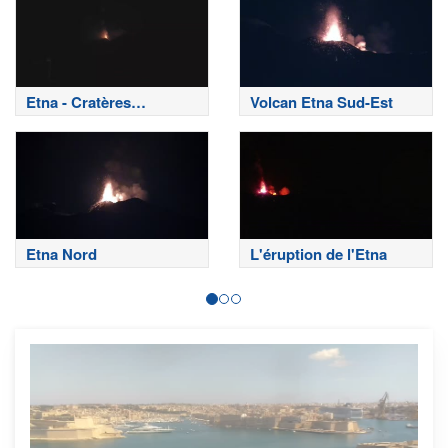
Etna - Cratères
Volcan Etna Sud-Est
sommitaux
Etna Nord
L'éruption de l'Etna