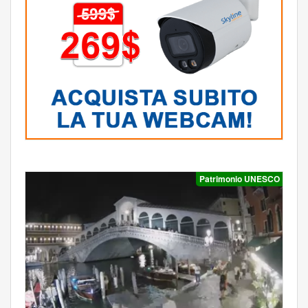
Patrimonio UNESCO