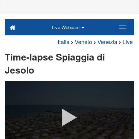
Live Webcam
Italia
Veneto
Venezia
Live
Time-lapse Spiaggia di
Jesolo