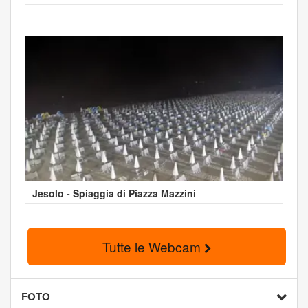
Jesolo - Spiaggia di Piazza Mazzini
Tutte le Webcam
FOTO