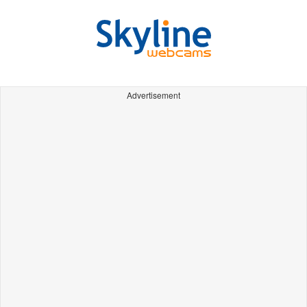
Advertisement