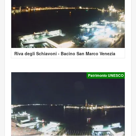
Riva degli Schiavoni - Bacino San Marco Venezia
Patrimonio UNESCO