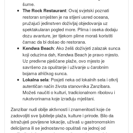
šume.
The Rock Restaurant
: Ovaj svjetski poznati
restoran smješten je na stijeni usred oceana,
pružajući jedinstven doživljaj objedovanja uz
spektakularan pogled more. Plima i oseka dodaju
dozu avanture, jer tijekom plime moraš koristiti
čamac da bi došao do restorana.
Kendwa Beach
: Ako želiš doživjeti zalazak sunca
koji oduzima dah, Kendwa Beach je pravo mjesto.
Uz predivne pješčane plaže, ovo mjesto je
savršeno za opuštanje i uživanje u čarobnim
bojama afričkog sunca.
Lokalna sela
: Posjeti neka od lokalnih sela i otkrij
autentičan način života stanovnika Zanzibara.
Možeš naučiti o kulturi, tradicionalnom ribolovu i
rukotvorinama koje izrađuju mještani.
Zanzibar nudi obilje aktivnosti i znamenitosti koje će
zadovoljiti sve ljubitelje plaža, kulture i prirode. Bilo da
istražuješ povijesne lokacije, uživaš u gastronomskim
delicijama ili se jednostavno opuštaš na jednoj od