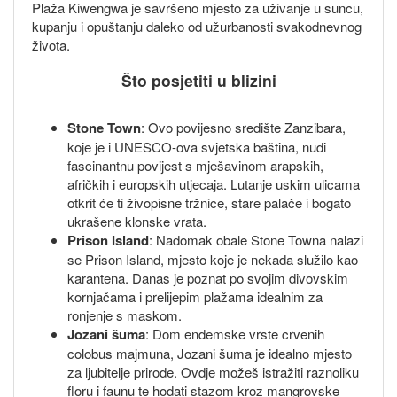
Plaža Kiwengwa je savršeno mjesto za uživanje u suncu,
kupanju i opuštanju daleko od užurbanosti svakodnevnog
života.
Što posjetiti u blizini
Stone Town
: Ovo povijesno središte Zanzibara,
koje je i UNESCO-ova svjetska baština, nudi
fascinantnu povijest s mješavinom arapskih,
afričkih i europskih utjecaja. Lutanje uskim ulicama
otkrit će ti živopisne tržnice, stare palače i bogato
ukrašene klonske vrata.
Prison Island
: Nadomak obale Stone Towna nalazi
se Prison Island, mjesto koje je nekada služilo kao
karantena. Danas je poznat po svojim divovskim
kornjačama i prelijepim plažama idealnim za
ronjenje s maskom.
Jozani šuma
: Dom endemske vrste crvenih
colobus majmuna, Jozani šuma je idealno mjesto
za ljubitelje prirode. Ovdje možeš istražiti raznoliku
floru i faunu te hodati stazom kroz mangrovske