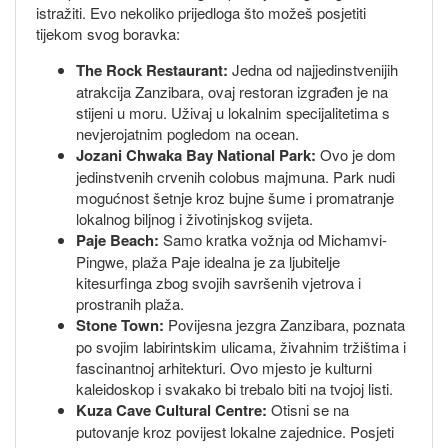
istražiti. Evo nekoliko prijedloga što možeš posjetiti
tijekom svog boravka:
The Rock Restaurant:
Jedna od najjedinstvenijih
atrakcija Zanzibara, ovaj restoran izgrađen je na
stijeni u moru. Uživaj u lokalnim specijalitetima s
nevjerojatnim pogledom na ocean.
Jozani Chwaka Bay National Park:
Ovo je dom
jedinstvenih crvenih colobus majmuna. Park nudi
mogućnost šetnje kroz bujne šume i promatranje
lokalnog biljnog i životinjskog svijeta.
Paje Beach:
Samo kratka vožnja od Michamvi-
Pingwe, plaža Paje idealna je za ljubitelje
kitesurfinga zbog svojih savršenih vjetrova i
prostranih plaža.
Stone Town:
Povijesna jezgra Zanzibara, poznata
po svojim labirintskim ulicama, živahnim tržištima i
fascinantnoj arhitekturi. Ovo mjesto je kulturni
kaleidoskop i svakako bi trebalo biti na tvojoj listi.
Kuza Cave Cultural Centre:
Otisni se na
putovanje kroz povijest lokalne zajednice. Posjeti