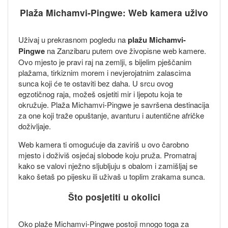
Plaža Michamvi-Pingwe: Web kamera uživo
Uživaj u prekrasnom pogledu na
plažu Michamvi-
Pingwe
na Zanzibaru putem ove živopisne web kamere.
Ovo mjesto je pravi raj na zemlji, s bijelim pješčanim
plažama, tirkiznim morem i nevjerojatnim zalascima
sunca koji će te ostaviti bez daha. U srcu ovog
egzotičnog raja, možeš osjetiti mir i ljepotu koja te
okružuje. Plaža Michamvi-Pingwe je savršena destinacija
za one koji traže opuštanje, avanturu i autentične afričke
doživljaje.
Web kamera ti omogućuje da zaviriš u ovo čarobno
mjesto i doživiš osjećaj slobode koju pruža. Promatraj
kako se valovi nježno sljubljuju s obalom i zamišljaj se
kako šetaš po pijesku ili uživaš u toplim zrakama sunca.
Što posjetiti u okolici
Oko plaže Michamvi-Pingwe postoji mnogo toga za