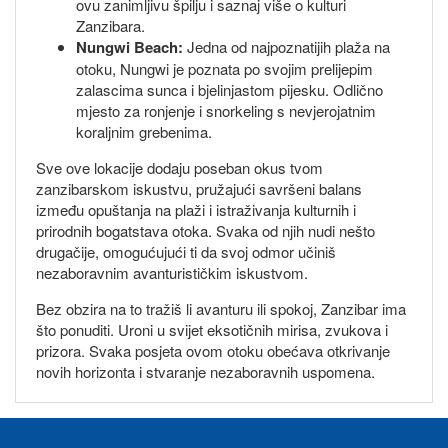
ovu zanimljivu špilju i saznaj više o kulturi
Zanzibara.
Nungwi Beach:
Jedna od najpoznatijih plaža na
otoku, Nungwi je poznata po svojim prelijepim
zalascima sunca i bjelinjastom pijesku. Odlično
mjesto za ronjenje i snorkeling s nevjerojatnim
koraljnim grebenima.
Sve ove lokacije dodaju poseban okus tvom
zanzibarskom iskustvu, pružajući savršeni balans
između opuštanja na plaži i istraživanja kulturnih i
prirodnih bogatstava otoka. Svaka od njih nudi nešto
drugačije, omogućujući ti da svoj odmor učiniš
nezaboravnim avanturističkim iskustvom.
Bez obzira na to tražiš li avanturu ili spokoj, Zanzibar ima
što ponuditi. Uroni u svijet eksotičnih mirisa, zvukova i
prizora. Svaka posjeta ovom otoku obećava otkrivanje
novih horizonta i stvaranje nezaboravnih uspomena.