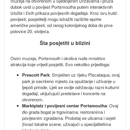
muzeja na otvorenom u Sjedinjenim Državama i pruža
dubok uvid u povijest Portsmoutha putem interaktivnih
izložbi i živih prikaza povijesnih događaja. Kroz ovu kutić
povijesti, posjetitelji mogu istražiti različite epohe
američke povijesti, od ranog kolonijalnog doba do prve
polovice 20. stoljeća.
Šta posjetiti u blizini
Osim muzeja, Portsmouth i okolica nude mnoštvo
atrakcija koje vrijedi posjetiti. Evo nekoliko prijedloga:
Prescott Park
: Smješten uz rijeku Piscataqua, ovaj
park je savršeno mjesto za opuštanje i uživanje u
ljepoti prirode. Ljeti se ovdje održavaju razni kulturni
događaji, uključujući predstave i koncerte na
otvorenom.
Marktplatz i povijesni centar Portsmoutha
: Ovaj
dio grada bogat je trgovinama, restoranima i
povijesnim zgradama. Prošetaj se ulicama i osjeti
živost lokalne scene, uživajući u specijalitetima