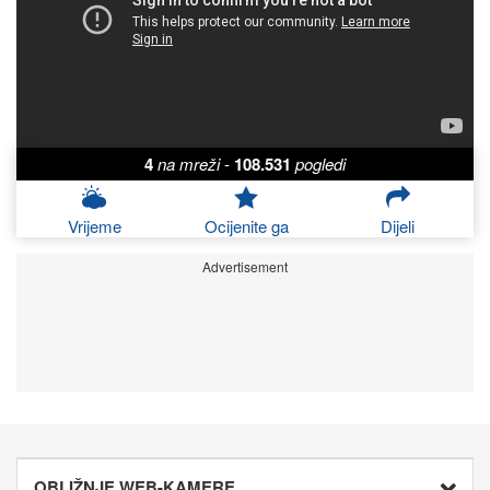
4
na mreži
-
108.531
pogledi
Vrijeme
Ocijenite ga
Dijeli
Advertisement
OBLIŽNJE WEB-KAMERE