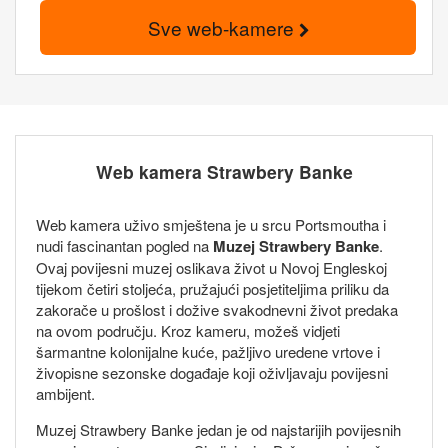
Sve web-kamere
Web kamera Strawbery Banke
Web kamera uživo smještena je u srcu Portsmoutha i
nudi fascinantan pogled na
Muzej Strawbery Banke
.
Ovaj povijesni muzej oslikava život u Novoj Engleskoj
tijekom četiri stoljeća, pružajući posjetiteljima priliku da
zakorače u prošlost i dožive svakodnevni život predaka
na ovom području. Kroz kameru, možeš vidjeti
šarmantne kolonijalne kuće, pažljivo uredene vrtove i
živopisne sezonske događaje koji oživljavaju povijesni
ambijent.
Muzej Strawbery Banke jedan je od najstarijih povijesnih