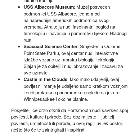
lokalne kuhinje.
USS Albacore Museum
: Muzej posvećen
podmornici USS Albacore, jednom od
najnaprednijih američkih podmornica svog
vremena. Atrakcija nudi fascinantni pogled na
tehnologiju i inovacije u pomorstvu tijekom Hladnog
rata.
Seacoast Science Center
: Smješten u Odiorne
Point State Parku, ovaj centar nudi interaktivne
izložbe vezane uz morsku biologiju i ekologiju.
Sjajan je za obitelji i nudi obrazovanje i zabavu za
sve uzraste.
Castle in the Clouds
: Iako malo udaljeniji, ovaj
povijesni imanje je udaljeno samo kratkom vožnjom
i nudi prekrasne panoramske poglede na jezero
Winnipesaukee i okolne planine.
Posjetitelji će brzo otkriti da Portsmouth nudi savršen spoj
povijesti, kulture i prirode. Bez obzira jeste li ljubitelj
povijesti, umjetnosti ili prirode, u ovoj regiji uvijek postoji
nešto što će te zaintrigirati i inspirirati.