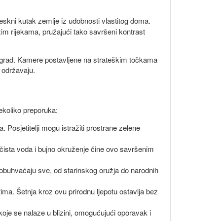
oreskni kutak zemlje iz udobnosti vlastitog doma.
žim rijekama, pružajući tako savršeni kontrast
ovaj grad. Kamere postavljene na strateškim točkama
 održavaju.
nekoliko preporuka:
. Posjetitelji mogu istražiti prostrane zelene
no čista voda i bujno okruženje čine ovo savršenim
be obuhvaćaju sve, od starinskog oružja do narodnih
tima. Šetnja kroz ovu prirodnu ljepotu ostavlja bez
oje se nalaze u blizini, omogućujući oporavak i