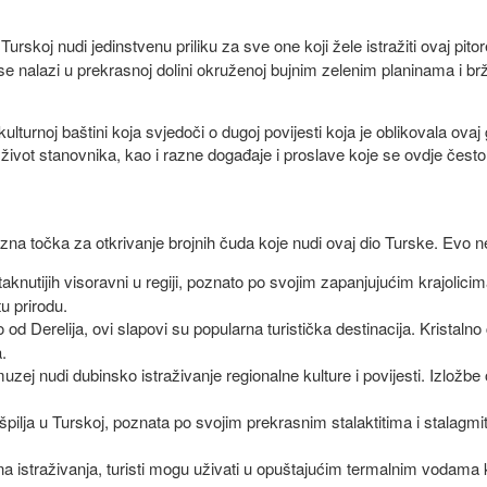
Turskoj nudi jedinstvenu priliku za sve one koji žele istražiti ovaj pit
se nalazi u prekrasnoj dolini okruženoj bujnim zelenim planinama i br
 i kulturnoj baštini koja svjedoči o dugoj povijesti koja je oblikovala 
ot stanovnika, kao i razne događaje i proslave koje se ovdje često
olazna točka za otkrivanje brojnih čuda koje nudi ovaj dio Turske. Evo 
taknutijih visoravni u regiji, poznato po svojim zapanjujućim krajolicima
tu prirodu.
 od Derelija, ovi slapovi su popularna turistička destinacija. Kristal
.
muzej nudi dubinsko istraživanje regionalne kulture i povijesti. Izlož
 špilja u Turskoj, poznata po svojim prekrasnim stalaktitima i stalagmi
a istraživanja, turisti mogu uživati u opuštajućim termalnim vodama k