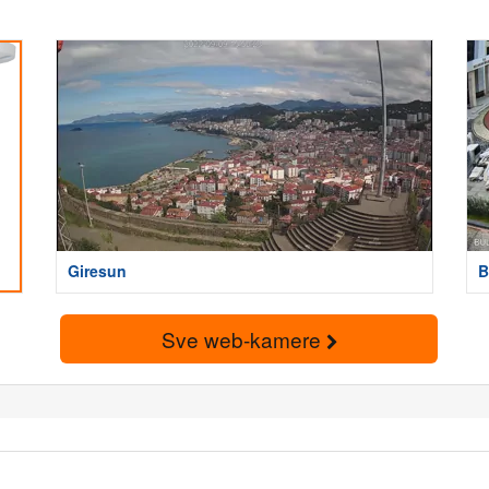
Giresun
B
Sve web-kamere