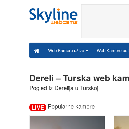
Web Kamere po k
Web Kamere uživo
Dereli – Turska web kam
Pogled iz Derelija u Turskoj
Popularne kamere
LIVE