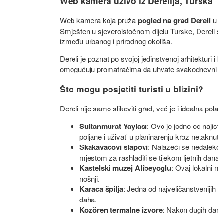
Web kamera uživo iz Derelija, Turska
Web kamera koja pruža
pogled na grad Dereli
u 
Smješten u sjeveroistočnom dijelu Turske, Dereli 
između urbanog i prirodnog okoliša.
Dereli je poznat po svojoj jedinstvenoj arhitekturi
omogućuju promatračima da uhvate svakodnevni živ
Što mogu posjetiti turisti u blizini?
Dereli nije samo slikoviti grad, već je i idealna p
Sultanmurat Yaylası
: Ovo je jedno od najis
poljane i uživati u planinarenju kroz netaknu
Skakavacovi slapovi
: Nalazeći se nedaleko
mjestom za rashladiti se tijekom ljetnih dana
Kastelski muzej Alibeyoglu
: Ovaj lokalni 
nošnji.
Karaca špilja
: Jedna od najveličanstvenijih
daha.
Kozören termalne izvore
: Nakon dugih dan