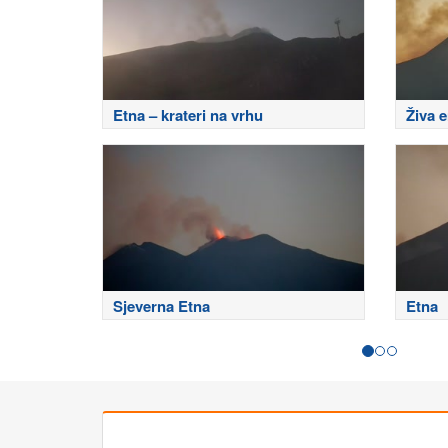
Etna – krateri na vrhu
Živa e
Sjeverna Etna
Etna