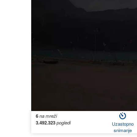
6
na mreži
3.492.323
pogledi
Uzastopno
snimanje