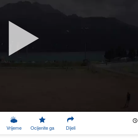
Vrijeme
Ocijenite ga
Dijeli