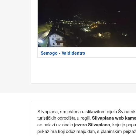
Semogo - Valdidentro
Silvaplana, smještena u slikovitom dijelu Švicarsk
turističkih odredišta u regiji.
Silvaplana web kame
se nalazi uz obale
jezera Silvaplana
, koje je pop
prikazima koji oduzimaju dah, s planinskim pejzažim