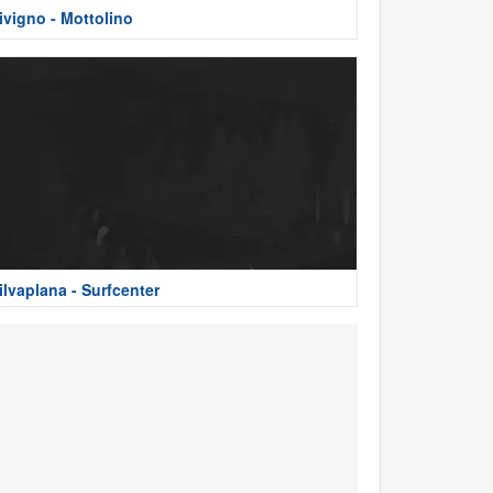
ivigno - Mottolino
ilvaplana - Surfcenter