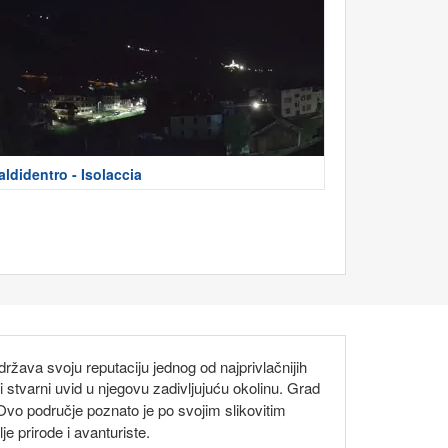
aldidentro - Isolaccia
ržava svoju reputaciju jednog od najprivlačnijih
tvarni uvid u njegovu zadivljujuću okolinu. Grad
 Ovo područje poznato je po svojim slikovitim
e prirode i avanturiste.