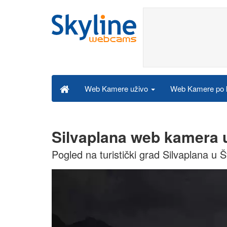
Web Kamere po k
Web Kamere uživo
Silvaplana web kamera 
Pogled na turistički grad Silvaplana u Š