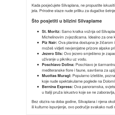
Kada posjećujete Silvaplana, ne propustite iskusiti
jela. Prirodne staze nude priliku za dugačke šetnje
Što posjetiti u blizini Silvaplame
St. Moritz:
Samo kratka vožnja od Silvaplame,
Michelinovim zvjezdicama. Idealno za one ko
Piz Nair:
Ova planina dostupna je žičarom i 
možeš vidjeti nevjerojatne prizore alpske pr
Jezero Sils:
Ovo jezero smješteno je zapadno
uživanje u pikniku uz vodu.
Poschiavo Dolina:
Poschiavo je šarmantna 
mediteranske flore i faune, savršena za upijan
Muottas Muragl:
Popularno izletište, pozna
koje nude spektakularne poglede na Dolomi
Bernina Express:
Ova panoramska, svjetski 
u Italiji pruža iskustvo koje se ne zaboravlj
Bez obzira na doba godine, Silvaplana i njena okolic
ili kulturno ispunjenje, ovo područje svakako nudi 