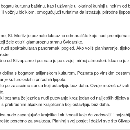
 bogatu kulturnu baštinu, kao i uživanje u lokalnoj kuhinji u nekim od 
 ili vožnju biciklom, omogućujući turistima da istražuju prirodne ljepo
 St. Moritz je poznato luksuzno odmaralište koje nudi premijerna skij
ji žele otkriti glamuroznu stranu Švicarske.
nudi spektakularan panoramski pogled. Ako voliš planinarenje, tijek
irode.
 od Silvaplame i poznato je po svojoj mirnoj atmosferi. Idealno je za
dolina s bogatom talijanskom kulturom. Poznata po vinskim cestama, 
je kulturoloških i prirodnih ljepota.
to po zalascima sunca koji ostavljaju bez daha. Ovdje možeš uživati u
te.
poznata željeznica nudi putovanje kroz jedan od najljepših dijelova 
a, s prekrasnim alpskim krajolicima koji ostavljaju bez daha.
a nude zapanjujuće krajolike i aktivnosti koje će zadovoljiti i najzaht
nešto posebno za svakoga. Planiraj svoj posjet i doživi sve što Silvap