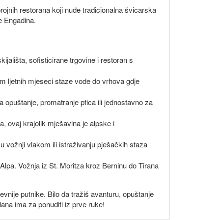
brojnih restorana koji nude tradicionalna švicarska
te Engadina.
ališta, sofisticirane trgovine i restoran s
om ljetnih mjeseci staze vode do vrhova gdje
 opuštanje, promatranje ptica ili jednostavno za
ovaj krajolik mješavina je alpske i
 vožnji vlakom ili istraživanju pješačkih staza
Alpa. Vožnja iz St. Moritza kroz Berninu do Tirana
jevnije putnike. Bilo da tražiš avanturu, opuštanje
lana ima za ponuditi iz prve ruke!