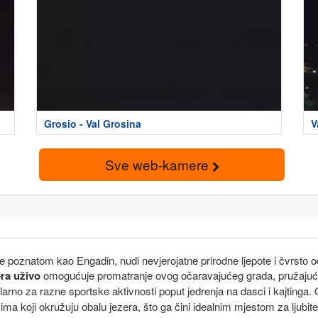
Grosio - Val Grosina
V
Sve web-kamere
e poznatom kao Engadin, nudi nevjerojatne prirodne ljepote i čvrsto od
ra uživo
omogućuje promatranje ovog očaravajućeg grada, pružajući s
ularno za razne sportske aktivnosti poput jedrenja na dasci i kajtinga.
a koji okružuju obalu jezera, što ga čini idealnim mjestom za ljubitelj