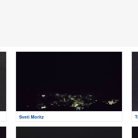
Sveti Moritz
T