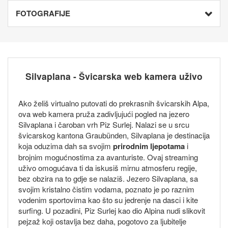
FOTOGRAFIJE
Silvaplana - Švicarska web kamera uživo
Ako želiš virtualno putovati do prekrasnih švicarskih Alpa,
ova web kamera pruža zadivljujući pogled na jezero
Silvaplana i čaroban vrh Piz Surlej. Nalazi se u srcu
švicarskog kantona Graubünden, Silvaplana je destinacija
koja oduzima dah sa svojim
prirodnim ljepotama
i
brojnim mogućnostima za avanturiste. Ovaj streaming
uživo omogućava ti da iskusiš mirnu atmosferu regije,
bez obzira na to gdje se nalaziš. Jezero Silvaplana, sa
svojim kristalno čistim vodama, poznato je po raznim
vodenim sportovima kao što su jedrenje na dasci i kite
surfing. U pozadini, Piz Surlej kao dio Alpina nudi slikovit
pejzaž koji ostavlja bez daha, pogotovo za ljubitelje