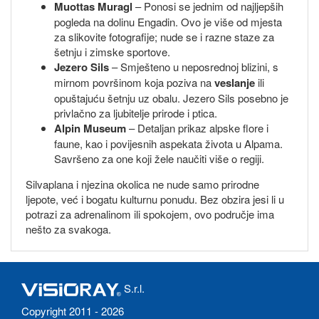
Muottas Muragl
– Ponosi se jednim od najljepših
pogleda na dolinu Engadin. Ovo je više od mjesta
za slikovite fotografije; nude se i razne staze za
šetnju i zimske sportove.
Jezero Sils
– Smješteno u neposrednoj blizini, s
mirnom površinom koja poziva na
veslanje
ili
opuštajuću šetnju uz obalu. Jezero Sils posebno je
privlačno za ljubitelje prirode i ptica.
Alpin Museum
– Detaljan prikaz alpske flore i
faune, kao i povijesnih aspekata života u Alpama.
Savršeno za one koji žele naučiti više o regiji.
Silvaplana i njezina okolica ne nude samo prirodne
ljepote, već i bogatu kulturnu ponudu. Bez obzira jesi li u
potrazi za adrenalinom ili spokojem, ovo područje ima
nešto za svakoga.
S.r.l.
Copyright 2011 - 2026