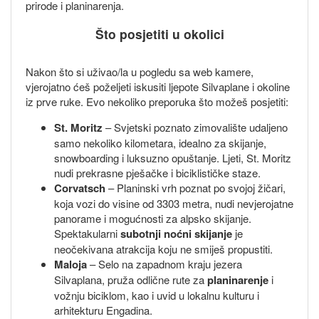
prirode i planinarenja.
Što posjetiti u okolici
Nakon što si uživao/la u pogledu sa web kamere,
vjerojatno ćeš poželjeti iskusiti ljepote Silvaplane i okoline
iz prve ruke. Evo nekoliko preporuka što možeš posjetiti:
St. Moritz
– Svjetski poznato zimovalište udaljeno
samo nekoliko kilometara, idealno za skijanje,
snowboarding i luksuzno opuštanje. Ljeti, St. Moritz
nudi prekrasne pješačke i biciklističke staze.
Corvatsch
– Planinski vrh poznat po svojoj žičari,
koja vozi do visine od 3303 metra, nudi nevjerojatne
panorame i mogućnosti za alpsko skijanje.
Spektakularni
subotnji noćni skijanje
je
neočekivana atrakcija koju ne smiješ propustiti.
Maloja
– Selo na zapadnom kraju jezera
Silvaplana, pruža odlične rute za
planinarenje
i
vožnju biciklom, kao i uvid u lokalnu kulturu i
arhitekturu Engadina.