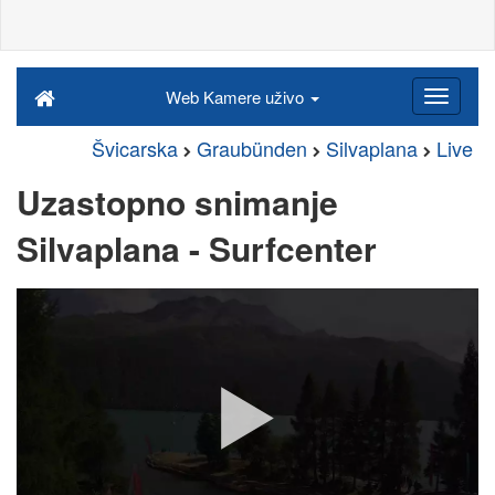
Web Kamere uživo
Švicarska
Graubünden
Silvaplana
Live
Uzastopno snimanje
Silvaplana - Surfcenter