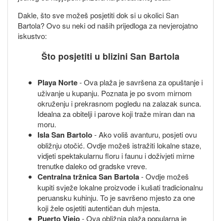
Dakle, što sve možeš posjetiti dok si u okolici San
Bartola? Ovo su neki od naših prijedloga za nevjerojatno
iskustvo:
Što posjetiti u blizini San Bartola
Playa Norte
- Ova plaža je savršena za opuštanje i
uživanje u kupanju. Poznata je po svom mirnom
okruženju i prekrasnom pogledu na zalazak sunca.
Idealna za obitelji i parove koji traže miran dan na
moru.
Isla San Bartolo
- Ako voliš avanturu, posjeti ovu
obližnju otočić. Ovdje možeš istražiti lokalne staze,
vidjeti spektakularnu floru i faunu i doživjeti mirne
trenutke daleko od gradske vreve.
Centralna tržnica San Bartola
- Ovdje možeš
kupiti svježe lokalne proizvode i kušati tradicionalnu
peruansku kuhinju. To je savršeno mjesto za one
koji žele osjetiti autentičan duh mjesta.
Puerto Viejo
- Ova obližnja plaža popularna je