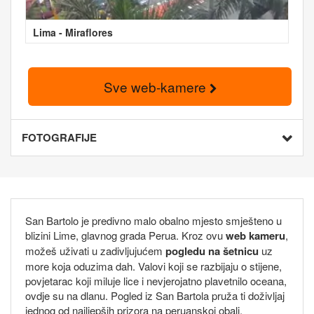
Lima - Miraflores
Sve web-kamere
FOTOGRAFIJE
San Bartolo je predivno malo obalno mjesto smješteno u
blizini Lime, glavnog grada Perua. Kroz ovu
web kameru
,
možeš uživati u zadivljujućem
pogledu na šetnicu
uz
more koja oduzima dah. Valovi koji se razbijaju o stijene,
povjetarac koji miluje lice i nevjerojatno plavetnilo oceana,
ovdje su na dlanu. Pogled iz San Bartola pruža ti doživljaj
jednog od najljepših prizora na peruanskoj obali.