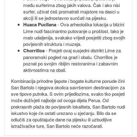
među surferima zbog jakih valova. Čak i ako nisi
surfer, uživat ćeš promatrati majstore na dasci u
akciji ili se jednostavno sunčati na pijesku.
Huaca Pucllana
- Ova arheološka lokacija u blizini
Lime nudi fascinantno putovanje u prošlost. Iako je
malo udaljenija, svakako vrijedi posjetiti zbog svojih
povijesnih struktura i muzeja.
Chorrillos
- Posjeti ovaj susjedni distrikt Lime za
panoramski pogled na grad i obalu. Chorrillos je
poznat po svojim ribljim restoranima i zabavnim
aktivnostima na obali.
Kombinacija prirodne ljepote i bogate kulturne ponude čini
San Bartolo i njegova okolica savršenom destinacijom za
sve tipove putnika. S ovim prijedlozima, svako tko posjeti
može doživjeti najbolje od ovoga dijela Perua. Od
prekrasnih plaža do povijesnih lokaliteta, San Bartolo nudi
iskustvo koje će ostati urezano u sjećanju. Bilo da se
odlučiš za opuštajuće dane na pijesku ili uzbudljive
istraživačke ture, San Bartolo neće razočarati.