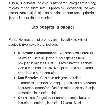
sunca, ili jednostavno osjetiš atmosferu ovog šarmantnog
mjesta. Mnogi turisti biraju upravo ovu destinaciju za svoj
odmor zahvaljujući njezinom jedinstvenom spoju prirodnih
ljepota i kulturnih znamenitosti.
Što posjetiti u okolici
Punta Hermosa nudi brojne zanimljivosti koje vrijedi
posjetiti. Evo nekoliko prijedloga:
Ruševine Pachacamac:
Ovaj arheološki lokalitet
nalazi se u blizini i jedno je od najznačajnijih
povijesnih mjesta u Peruu. Ovdje možeš saznati
više o fascinantnim civilizacijama koje su nekada
naseljavale ovo područje.
San Bartolo:
Malo selo udaljeno nekoliko
kilometara, poznato po svojim prekrasnim plažama
i opuštenoj atmosferi. Odlično mjesto za opuštanje i
uživanje u lokalnoj kuhinji.
Chorrillos:
Posjeti ovo ribarsko naselje kako bi
iskusio autentičan, lokalni stil života. Nudi i