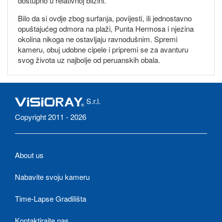
dostupno u relativnoj blizini.
Bilo da si ovdje zbog surfanja, povijesti, ili jednostavno
opuštajućeg odmora na plaži, Punta Hermosa i njezina
okolina nikoga ne ostavljaju ravnodušnim. Spremi
kameru, obuj udobne cipele i pripremi se za avanturu
svog života uz najbolje od peruanskih obala.
S.r.l.
Copyright 2011 - 2026
About us
Nabavite svoju kameru
Time-Lapse Gradilišta
Kontaktirajte nas