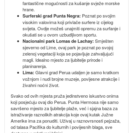
fantastične mogućnosti za kušanje svježe morske
hrane.
Surferski grad Punta Negra:
Poznat po svojim
visokim valovima koji privlače surfere iz cijelog
svijeta. Ovdje možeš unajmiti opremu za surfanje i
okušati se u ovom uzbudljivom sportu.
Nacionalni park Lomas de Lachay:
Smješten
sjeverno od Lime, ovaj park je poznat po svojoj
zelenoj vegetaciji koja se pojavljuje zahvaljujući
magli. Idealno mjesto za ljubitelje prirode i
planinarenja.
Lima:
Glavni grad Perua udaljen je samo kratkom
vožnjom i nudi brojne muzeje, povijesne atrakcije i
živahni noćni život.
Svako od ovih mjesta pruža jedinstveno iskustvo onima
koji posjećuju ovaj dio Perua. Punta Hermosa nije samo
savršeno mjesto za ljubitelje plaže, već i sjajna baza za
istraživanje raznolikih atrakcija koje ovaj kutak Južne
Amerike ima za ponuditi. Uživaj u raznovrsnosti pejzaža,
od talasa Pacifika do kulturnih i povijesnih blaga, sve