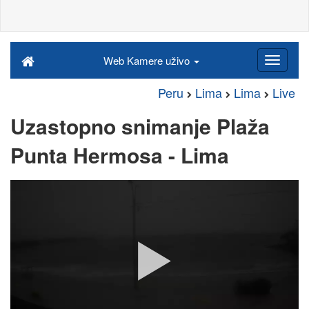
Web Kamere uživo
Peru
Lima
Lima
Live
Uzastopno snimanje Plaža
Punta Hermosa - Lima