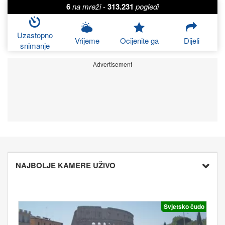
6
na mreži
-
313.231
pogledi
Uzastopno
Vrijeme
Ocijenite ga
Dijeli
snimanje
Advertisement
NAJBOLJE KAMERE UŽIVO
Svjetsko čudo