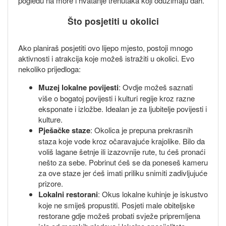
pogledu na more i hvatanje trenutaka koji oduzimaju dah.
Što posjetiti u okolici
Ako planiraš posjetiti ovo lijepo mjesto, postoji mnogo
aktivnosti i atrakcija koje možeš istražiti u okolici. Evo
nekoliko prijedloga:
Muzej lokalne povijesti
: Ovdje možeš saznati
više o bogatoj povijesti i kulturi regije kroz razne
eksponate i izložbe. Idealan je za ljubitelje povijesti i
kulture.
Pješačke staze
: Okolica je prepuna prekrasnih
staza koje vode kroz očaravajuće krajolike. Bilo da
voliš lagane šetnje ili izazovnije rute, tu ćeš pronaći
nešto za sebe. Pobrinut ćeš se da poneseš kameru
za ove staze jer ćeš imati priliku snimiti zadivljujuće
prizore.
Lokalni restorani
: Okus lokalne kuhinje je iskustvo
koje ne smiješ propustiti. Posjeti male obiteljske
restorane gdje možeš probati svježe pripremljena