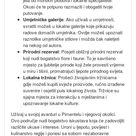
jela od morskih plodova i lokalne specijalitete.
Okusi će te potpuno razmaziti i obogatiti tvoje
putovanje.
Umjetničke galerije
: Ako uživaš u umjetnosti,
svratiti možeš u lokalne galerije koje prikazuju
radove domaćih umjetnika. Ovdje možeš upoznati
raznolike umjetničke stilove i možda čak naletjeti
na nekog od autora.
Prirodni rezervat
: Posjeti obližnji prirodni rezervat
koji nudi bogatstvo flore i faune. To je savršeno
mjesto za ljubitelje prirode koji žele provesti vrijeme
u miru i tišini, promatrajući ljepote prirodnog svijeta.
Lokalna tržnica
: Prošeći živopisnim tržnicama
gdje možeš kupiti svježe proizvode, ručno izrađene
suvenire i osjetiti puls lokalnog života. Tržnice su
sjajna mjesta za interakciju s mještanima i
upoznavanje lokalne kulture.
Uživaj u svojoj avanturi u Pimentelu i njegovoj okolici.
Ovo područje nudi bogatstvo iskustava koja će zadovoljiti
različite ukuse i interese. Uroni u ljepotu, povijest i
kulinarstvo regije i ponesi sa sobom nezaboravne