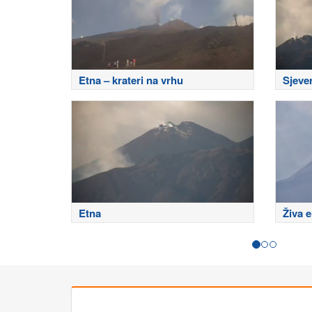
Etna – krateri na vrhu
Sjeve
Etna
Živa e