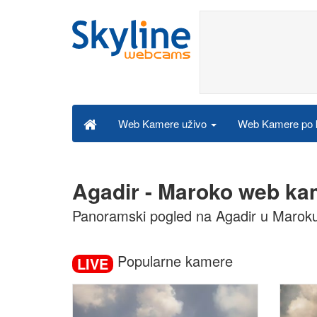
Web Kamere po k
Web Kamere uživo
Agadir - Maroko web ka
Panoramski pogled na Agadir u Marok
Popularne kamere
LIVE