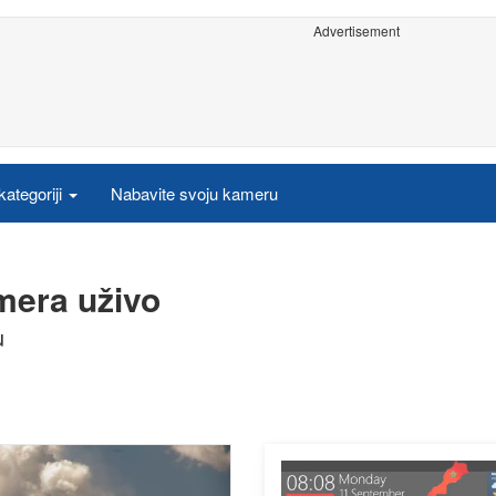
Advertisement
ategoriji
Nabavite svoju kameru
mera uživo
u