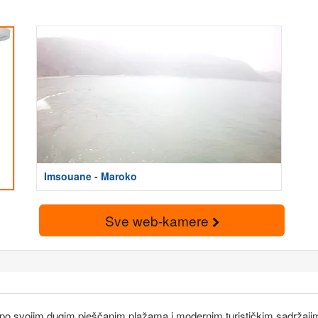
Imsouane - Maroko
Sve web-kamere
t po svojim dugim pješčanim plažama i modernim turističkim sadrža