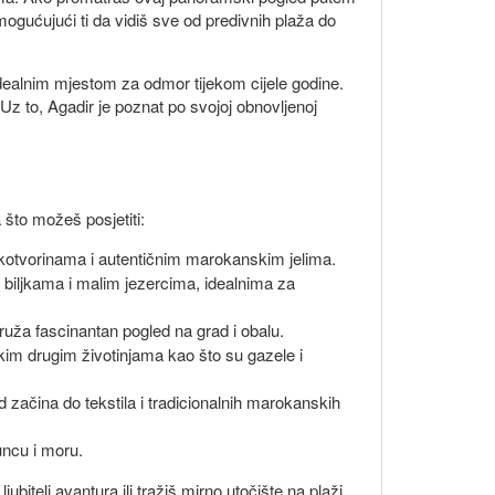
mogućujući ti da vidiš sve od predivnih plaža do
idealnim mjestom za odmor tijekom cijele godine.
 Uz to, Agadir je poznat po svojoj obnovljenoj
 što možeš posjetiti:
rukotvorinama i autentičnim marokanskim jelima.
 biljkama i malim jezercima, idealnima za
pruža fascinantan pogled na grad i obalu.
kim drugim životinjama kao što su gazele i
d začina do tekstila i tradicionalnih marokanskih
uncu i moru.
ubitelj avantura ili tražiš mirno utočište na plaži,