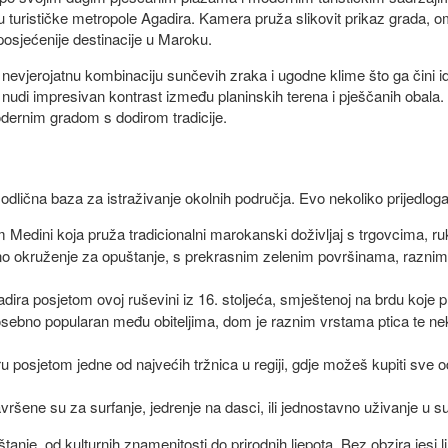
rcu turističke metropole Agadira. Kamera pruža slikovit prikaz grada, o
osjećenije destinacije u Maroku.
 nevjerojatnu kombinaciju sunčevih zraka i ugodne klime što ga čini 
a nudi impresivan kontrast između planinskih terena i pješčanih obala.
odernim gradom s dodirom tradicije.
odlična baza za istraživanje okolnih područja. Evo nekoliko prijedloga
om Medini koja pruža tradicionalni marokanski doživljaj s trgovcima, 
eno okruženje za opuštanje, s prekrasnim zelenim površinama, raznim
gadira posjetom ovoj ruševini iz 16. stoljeća, smještenoj na brdu koje 
posebno popularan među obiteljima, dom je raznim vrstama ptica te ne
uru posjetom jedne od najvećih tržnica u regiji, gdje možeš kupiti sve o
ršene su za surfanje, jedrenje na dasci, ili jednostavno uživanje u s
anje, od kulturnih znamenitosti do prirodnih ljepota. Bez obzira jesi li lj