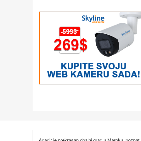
Agadir je prekrasan obalni grad u Maroku, pozna