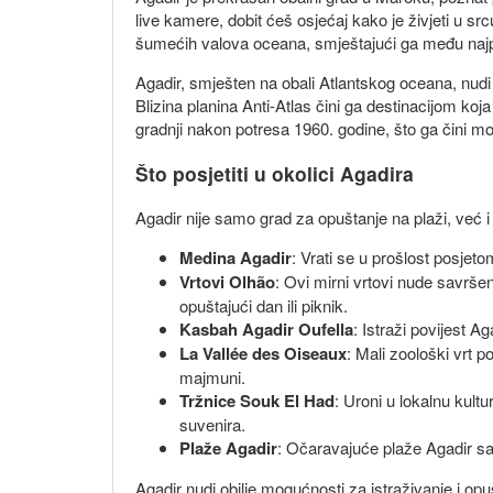
live kamere, dobit ćeš osjećaj kako je živjeti u s
šumećih valova oceana, smještajući ga među najp
Agadir, smješten na obali Atlantskog oceana, nudi
Blizina planina Anti-Atlas čini ga destinacijom koj
gradnji nakon potresa 1960. godine, što ga čini m
Što posjetiti u okolici Agadira
Agadir nije samo grad za opuštanje na plaži, već i 
Medina Agadir
: Vrati se u prošlost posjet
Vrtovi Olhão
: Ovi mirni vrtovi nude savrš
opuštajući dan ili piknik.
Kasbah Agadir Oufella
: Istraži povijest A
La Vallée des Oiseaux
: Mali zoološki vrt 
majmuni.
Tržnice Souk El Had
: Uroni u lokalnu kult
suvenira.
Plaže Agadir
: Očaravajuće plaže Agadir sav
Agadir nudi obilje mogućnosti za istraživanje i opušt