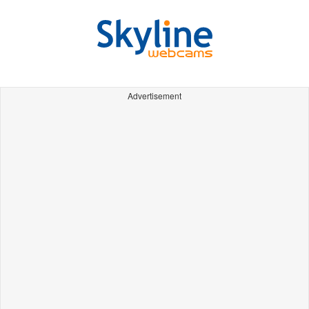
Advertisement